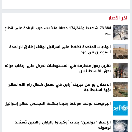
اخر الأخبار
73,384 شهيدا و174,242 مصابا منذ بدء حرب الإبادة على قطاع
غزة
الولايات المتحدة تضغط على اسرائيل لوقف إطلاق نار لمدة
أسبوعين في غزة
تقرير: رموز متطرفة في المستوطنات تحرض على ارتكاب جرائم
بحق الفلسطينيين
الاحتلال يواصل تجريف أراضٍ في سنجل شمال رام الله لصالح
بؤرة استيطانية
اليونيسف توقف موظفا رفيعا بتهمة التجسس لصالح إسرائيل
الإعصار "دولفين" يضرب أوكيناوا باليابان والصين تستعد
لوصوله