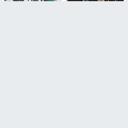
بمشاركة 25 مدرباً.. جامعة النجاح
مركز إعلام النجاح يستضيف وفدًا
تطلق دورة إعداد مدربي كرة
أكاديميًا من جامعة لوليو
القدم المستوى (C)
للتكنولوجيا السويدية
منذ 51 دقيقة
منذ 10 دقيقة
تقارير
" قانون درومي".. بين حق الدفاع عن النفس وواقع
الفلسطينيين تحت الاحتلال
6 أيام، 17 ساعة ago
تقارير
شهداء بينهم أطفال في غزة.. والاحتلال يصعّد
غاراته ويمنح السكان دقائق للإخلاء
2 أسبوعين ago
تقارير
الإعلام العبري: "معركة مضيق هرمز تستهدف تثبيت
رواية سياسية"
2 أسبوعين، 4 أيام ago
تقارير
تصريحات خاصة