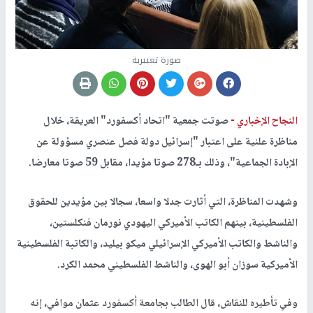
صورة تعبيرية
النجاح الإخباري -
صوتت جمعية "اتحاد أكسفورد" العريقة، خلال
مناظرة علنية على اعتبار "إسرائيل دولة فصل عنصري مسؤولة عن
الإبادة الجماعية"، وذلك بـ278 صوتا مؤيدا، مقابل 59 صوتا معارضا.
وشهدت المناظرة، التي أثارت جدلا واسعا، سجالا بين مؤيدين للحقوق
الفلسطينية، بينهم الكاتب الأميركي اليهودي نورمان فنكلستين،
والناشط والكاتب الأميركي الإسرائيلي ميكو بيليد، والكاتبة الفلسطينية
الأميركية سوزان أبو الهوى، والناشط الفلسطيني محمد الكرد.
وفي تأطيره للنقاش، قال الطالب بجامعة أكسفورد عثمان موافي، إنه