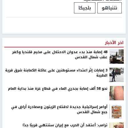
نتنياهو
بلجيكا
اخر الأخبار
48 إصابة منذ بدء عدوان الاحتلال على مخيم قلنديا وكفر
عقب شمال القدس
‏3 إصابات إثر اعتداء مستوطنين على عائلة الكعابنة شرق قرية
الطيبة
نحو 58 ألف إصابة بجدري الماء في قطاع غزة منذ بداية العام
أوامر إسرائيلية جديدة لاقتلاع الزيتون ومصادرة أراضٍ في
جبع شمال القدس
ترامب: أعتقد أن الحرب مع إيران ستنتهي قريبًا جدًا