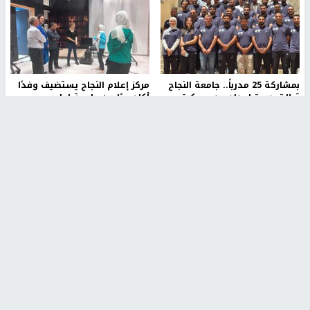
بمشاركة 25 مدرباً.. جامعة النجاح
مركز إعلام النجاح يستضيف وفدًا
تطلق دورة إعداد مدربي كرة
أكاديميًا من جامعة لوليو
القدم المستوى (C)
للتكنولوجيا السويدية
منذ 51 دقيقة
منذ 9 دقيقة
تقارير
" قانون درومي".. بين حق الدفاع عن النفس وواقع
الفلسطينيين تحت الاحتلال
منذ 8 ثواني
تقارير
شهداء بينهم أطفال في غزة.. والاحتلال يصعّد
غاراته ويمنح السكان دقائق للإخلاء
منذ 11 ثانية
تقارير
الإعلام العبري: "معركة مضيق هرمز تستهدف تثبيت
رواية سياسية"