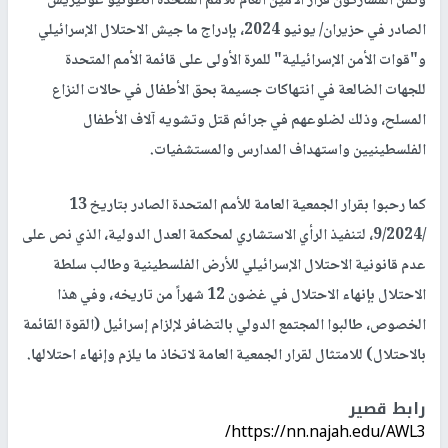
وثمن المشاركون قرار الأمين العام للأمم المتحدة أنطونيو غوتيريش
الصادر في حزيران/ يونيو 2024، بإدراج ما جيش الاحتلال الإسرائيلي
و"قوات الأمن الإسرائيلية" للمرة الأولى على قائمة الأمم المتحدة
للجهات الضالعة في انتهاكات جسيمة بحق الأطفال في حالات النزاع
المسلح، وذلك لضلوعهم في جرائم قتل وتشويه آلاف الأطفال
الفلسطينيين واستهداف المدارس والمستشفيات.
كما رحبوا بقرار الجمعية العامة للأمم المتحدة الصادر بتاريخ 13
/9/2024، لتنفيذ الرأي الاستشاري لمحكمة العدل الدولية، الذي نص على
عدم قانونية الاحتلال الإسرائيلي للأرض الفلسطينية وطالب سلطة
الاحتلال بإنهاء الاحتلال في غضون 12 شهراً من تاريخه، وفي هذا
الخصوص، طالبوا المجتمع الدولي بالتضافر لإلزام إسرائيل (القوة القائمة
بالاحتلال) للامتثال لقرار الجمعية العامة لاتخاذ ما يلزم وإنهاء احتلالها.
رابط قصير
https://nn.najah.edu/AWL3/