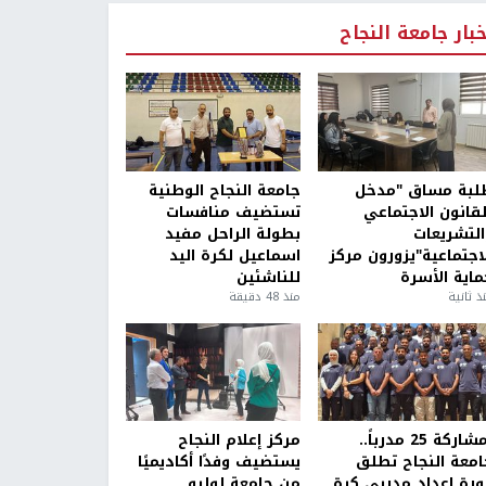
خبار جامعة النجاح
لبة مساق "مدخل
جامعة النجاح الوطنية
لقانون الاجتماعي
تستضيف منافسات
التشريعات
بطولة الراحل مفيد
لاجتماعية"يزورون مركز
اسماعيل لكرة اليد
ماية الأسرة
للناشئين
ذ ثانية
منذ 48 دقيقة
بمشاركة 25 مدرباً..
مركز إعلام النجاح
امعة النجاح تطلق
يستضيف وفدًا أكاديميًا
ورة إعداد مدربي كرة
من جامعة لوليو