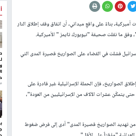
أ
أميركية، بناءً على واقعٍ ميداني، أن اتفاق وقف إطلاق النار
 وفق ما نقلت صحيفة "نيويورك تايمز " الأميركية.
ط
إسرائيل فشلت في القضاء على الصواريخ قصيرة المدى التي
ل
و
ا
ح
إطلاق الصواريخ، فإن الحملة الإسرائيلية غير قادرة على
من
حتى يتمكّن عشرات الآلاف من الإسرائيليين من العودة"،
د من تهديد الصواريخ قصيرة المدى" أدى إلى فرض ضغوط
ج
لعدائية "مؤقتاً على الأقل".
د