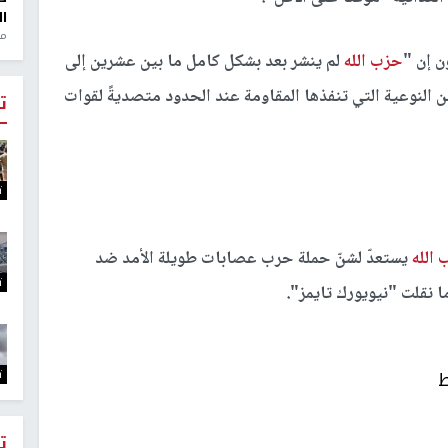
ال
منذ 1
ن إن "
حزب الله
لم ينشر بعد بشكل كامل ما بين عشرين إلى
ن النوعية التي تنفذها المقاومة عند الحدود متصديةً لقوات
ت
ت
الله
يستعدّ لشنّ حملة حرب عصابات طويلة الأمد ضد
ت
 نقلت "نيويورك تايمز".
ت
ط
ت