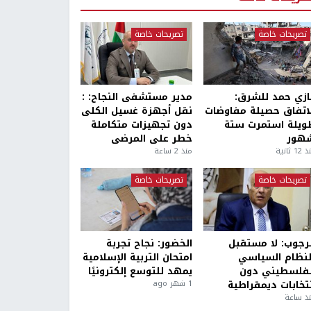
تصريحات خاصة
تصريحات خاصة
ازي حمد للشرق:
مدير مستشفى النجاح: :
لاتفاق حصيلة مفاوضات
نقل أجهزة غسيل الكلى
ويلة استمرت ستة
دون تجهيزات متكاملة
هور
خطر على المرضى
1 ثانية
منذ 2 ساعة
تصريحات خاصة
تصريحات خاصة
لرجوب: لا مستقبل
الخضور: نجاح تجربة
لنظام السياسي
امتحان التربية الإسلامية
لفلسطيني دون
يمهد للتوسع إلكترونيًا
نتخابات ديمقراطية
1 شهر ago
ذ ساعة