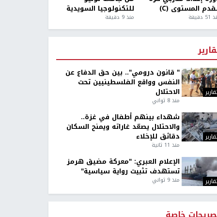
قدم المستوى (C)
للتكنولوجيا السويدية
5 دقيقة
منذ 9 دقيقة
قارير
" قانون درومي".. بين حق الدفاع عن
النفس وواقع الفلسطينيين تحت
الاحتلال
قارير
منذ 8 ثواني
شهداء بينهم أطفال في غزة..
والاحتلال يصعّد غاراته ويمنح السكان
دقائق للإخلاء
قارير
منذ 11 ثانية
الإعلام العبري: "معركة مضيق هرمز
تستهدف تثبيت رواية سياسية"
منذ 9 ثواني
قارير
صريحات خاصة