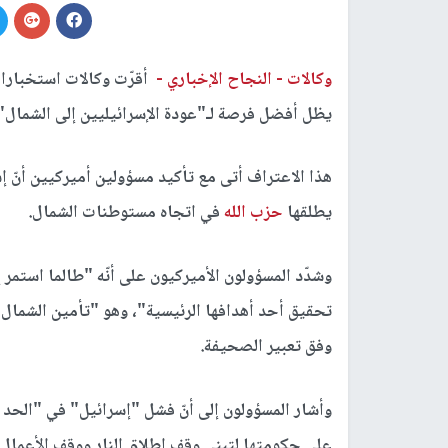
وكالات -
النجاح الإخباري -
أقرّت وكالات استخبارات 
يظل أفضل فرصة لـ"عودة الإسرائيليين إلى الشمال"،
هذا الاعتراف أتى مع تأكيد مسؤولين أميركيين أنّ 
يطلقها
حزب الله
في اتجاه مستوطنات الشمال.
وشدّد المسؤولون الأميركيون على أنّه "طالما استمر 
تحقيق أحد أهدافها الرئيسية"، وهو "تأمين الشمال 
وفق تعبير الصحيفة.
وأشار المسؤولون إلى أنّ فشل "إسرائيل" في "الح
على حكومتها لتبني وقف إطلاق النار ووقف الأعمال ا