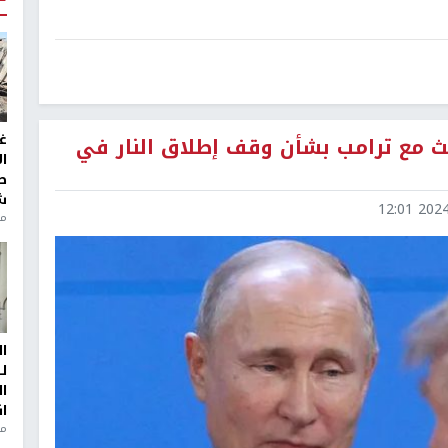
غ
حث مع ترامب بشأن وقف إطلاق النار في
ا
ط
ش
2024-1
منذ 2
ا
ل
ا
ا
من