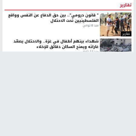
تقارير
" قانون درومي".. بين حق الدفاع عن النفس وواقع
الفلسطينيين تحت الاحتلال
منذ 8 ثواني
تقارير
شهداء بينهم أطفال في غزة.. والاحتلال يصعّد
غاراته ويمنح السكان دقائق للإخلاء
منذ 11 ثانية
تقارير
الإعلام العبري: "معركة مضيق هرمز تستهدف تثبيت
رواية سياسية"
منذ 9 ثواني
تقارير
تصريحات خاصة
تصريحات خاصة
تصريحات خاصة