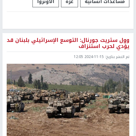
مساعدات انسانية
غزة
الأونروا
وول ستريت جورنال: التوسع الإسرائيلي بلبنان قد
يؤدي لحرب استنزاف
تم النشر بتاريخ:
2024-11-15 12:05