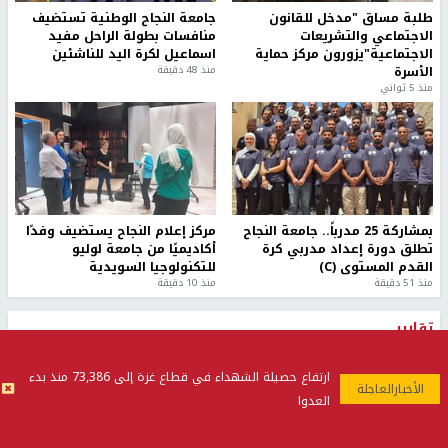
طلبة مساق "مدخل للقانون
جامعة النجاح الوطنية تستضيف
الاجتماعي والتشريعات
منافسات بطولة الراحل مفيد
الاجتماعية"يزورون مركز حماية
اسماعيل لكرة اليد للناشئين
الأسرة
منذ 48 دقيقة
منذ 5 ثواني
بمشاركة 25 مدرباً.. جامعة النجاح
مركز إعلام النجاح يستضيف وفدًا
تطلق دورة إعداد مدربي كرة
أكاديميًا من جامعة لوليو
القدم المستوى (C)
للتكنولوجيا السويدية
منذ 51 دقيقة
منذ 10 دقيقة
تقارير
بالصور| مرضى عالقون في غزة يناشدون بإجلائهم
ارتفاع حصيلة الشهداء في قطاع غزة إلى 73,386 منذ بدء
العاجل مع انهيار النظام الصحي
منذ 3 دقيقة
العدوا
تقارير
" قانون درومي".. بين حق الدفاع عن النفس وواقع