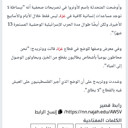
وأوضحت المتحدثة باسم الأونروا في تصريحات صحفية أنه "ببساطة لا
توجد مساعدات إنسانية كافية في
غزة
، ليس فقط خلال الأيام والأسابيع
الأخيرة، ولكن أيضًا طوال مدة الحرب الإسرائيلية الوحشية المستمرة 13
شهرًا".
وفي معرض وصفها للوضع في قطاع
غزة
، قالت ووتريدج: "نحن
محاطون يومياً بأشخاص يطالبون بقطع من الخبز، ويحاولون الوصول
إلى المياه".
وشددت ووتريدج على أن الوضع الذي أُجبر الفلسطينيون على العيش
فيه بالقطاع "لا يطاق".
رابط قصير
https://nn.najah.edu/AW5V/
إنسخ الرابط
الكلمات المفتاحية