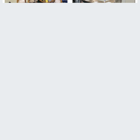
طلبة مساق "مدخل للقانون
جامعة النجاح الوطنية تستضيف
الاجتماعي والتشريعات
منافسات بطولة الراحل مفيد
الاجتماعية"يزورون مركز حماية
اسماعيل لكرة اليد للناشئين
الأسرة
منذ 48 دقيقة
منذ ثانية
بمشاركة 25 مدرباً.. جامعة النجاح
مركز إعلام النجاح يستضيف وفدًا
تطلق دورة إعداد مدربي كرة
أكاديميًا من جامعة لوليو
القدم المستوى (C)
للتكنولوجيا السويدية
منذ 51 دقيقة
منذ 9 دقيقة
تقارير
بالصور| مرضى عالقون في غزة يناشدون بإجلائهم
العاجل مع انهيار النظام الصحي
منذ 3 دقيقة