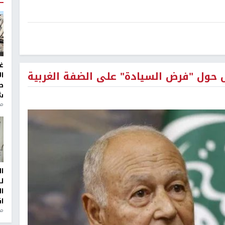
غ
 حول "فرض السيادة" على الضفة الغربية
ا
ط
ش
منذ 2
ا
ل
ا
ا
من