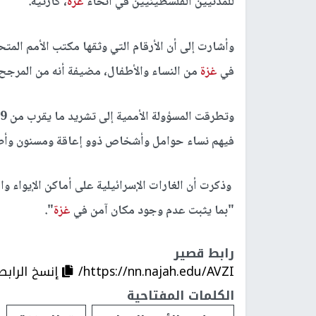
للمدنيين الفلسطينيين في أنحاء
غزة
، كارثية.
في
غزة
من النساء والأطفال، مضيفة أنه من المرجح 
فيهم نساء حوامل وأشخاص ذوو إعاقة ومسنون وأط
وذكرت أن الغارات الإسرائيلية على أماكن الإيواء و
"بما يثبت عدم وجود مكان آمن في
غزة
".
رابط قصير
https://nn.najah.edu/AVZI/
إنسخ الرابط
الكلمات المفتاحية