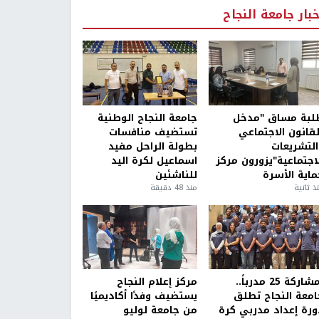
خبار جامعة النجاح
لبة مساق "مدخل
جامعة النجاح الوطنية
لقانون الاجتماعي
تستضيف منافسات
التشريعات
بطولة الراحل مفيد
لاجتماعية"يزورون مركز
اسماعيل لكرة اليد
ماية الأسرة
للناشئين
ذ ثانية
منذ 48 دقيقة
بمشاركة 25 مدرباً..
مركز إعلام النجاح
امعة النجاح تطلق
يستضيف وفدًا أكاديميًا
ورة إعداد مدربي كرة
من جامعة لوليو