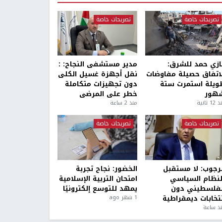
تصريحات خاصة
تصريحات خاصة
ازي حمد للشرق:
مدير مستشفى النجاح: :
لاتفاق حصيلة مفاوضات
نقل أجهزة غسيل الكلى
ويلة استمرت ستة
دون تجهيزات متكاملة
هور
خطر على المرضى
1 ثانية
منذ 2 ساعة
تصريحات خاصة
تصريحات خاصة
لرجوب: لا مستقبل
الخضور: نجاح تجربة
لنظام السياسي
امتحان التربية الإسلامية
لفلسطيني دون
يمهد للتوسع إلكترونيًا
نتخابات ديمقراطية
1 شهر ago
ذ ساعة