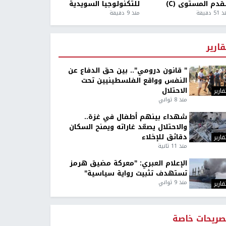
قدم المستوى (C)
للتكنولوجيا السويدية
5 دقيقة
منذ 9 دقيقة
قارير
" قانون درومي".. بين حق الدفاع عن
النفس وواقع الفلسطينيين تحت
الاحتلال
قارير
منذ 8 ثواني
شهداء بينهم أطفال في غزة..
والاحتلال يصعّد غاراته ويمنح السكان
دقائق للإخلاء
قارير
منذ 11 ثانية
الإعلام العبري: "معركة مضيق هرمز
تستهدف تثبيت رواية سياسية"
منذ 9 ثواني
قارير
صريحات خاصة