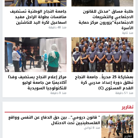
طلبة مساق "مدخل للقانون
جامعة النجاح الوطنية تستضيف
الاجتماعي والتشريعات
منافسات بطولة الراحل مفيد
الاجتماعية"يزورون مركز حماية
اسماعيل لكرة اليد للناشئين
الأسرة
منذ 48 دقيقة
منذ ثانية
بمشاركة 25 مدرباً.. جامعة النجاح
مركز إعلام النجاح يستضيف وفدًا
تطلق دورة إعداد مدربي كرة
أكاديميًا من جامعة لوليو
القدم المستوى (C)
للتكنولوجيا السويدية
منذ 51 دقيقة
منذ 9 دقيقة
تقارير
" قانون درومي".. بين حق الدفاع عن النفس وواقع
الفلسطينيين تحت الاحتلال
منذ 8 ثواني
تقارير