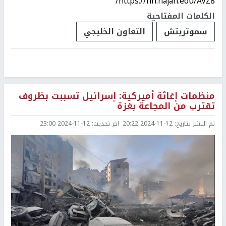
https://nn.najah.edu/AVZ8/
الكلمات المفتاحية
سموتريتش
التعاون الخليجي
منظمات إغاثة أميركية: إسرائيل تسببت بظروف
تقترب من المجاعة بغزة
تم النشر بتاريخ:
2024-11-12 20:22
اخر تحديث:
2024-11-12 23:00