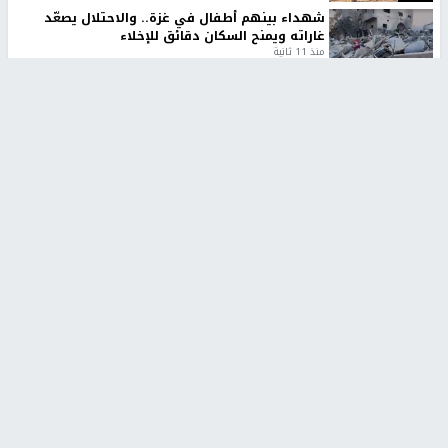
شهداء بينهم أطفال في غزة.. والاحتلال يصعّد
غاراته ويمنح السكان دقائق للإخلاء
منذ 11 ثانية
تقارير
الإعلام العبري: "معركة مضيق هرمز تستهدف تثبيت
رواية سياسية"
منذ 9 ثواني
تقارير
تصريحات خاصة
تصريحات خاصة
تصريحات خاصة
غازي حمد للشرق: الاتفاق حصيلة
مدير مستشفى النجاح: : نقل
مفاوضات طويلة استمرت ستة
أجهزة غسيل الكلى دون تجهيزات
شهور
متكاملة خطر على المرضى
منذ 12 ثانية
منذ 2 ساعة
تصريحات خاصة
تصريحات خاصة