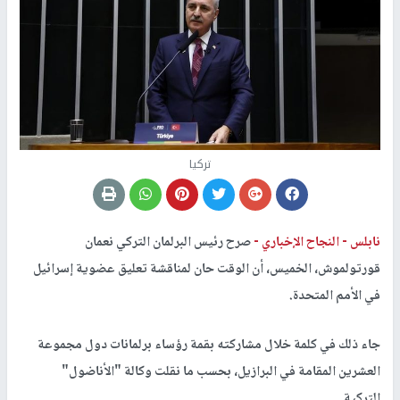
تركيا
نابلس -
النجاح الإخباري -
صرح رئيس البرلمان التركي نعمان
قورتولموش، الخميس، أن الوقت حان لمناقشة تعليق عضوية إسرائيل
في الأمم المتحدة.
جاء ذلك في كلمة خلال مشاركته بقمة رؤساء برلمانات دول مجموعة
العشرين المقامة في البرازيل، بحسب ما نقلت وكالة "الأناضول"
التركية.