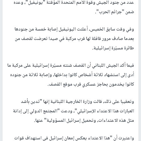
عدد من جنود الجيش وقوة الأمم المتحدة المؤقتة "يونيفيل"، وعده
ضمن "جرائم الحرب".
وفي وقت سابق الخميس، أعلنت اليونيفيل إصابة خمسة من جنودها
بعدما صادف مرور قافلة لها قرب مركبة في صيدا تعرضت لقصف من
طائرة مسيّرة إسرائيلية.
فيما أكد الجيش اللبناني أن القصف شنته مسيّرة إسرائيلية على مركبة ما
أدى إلى استشهاد ثلاثة أشخاص كانوا بداخلها، وإصابة ثلاثة من جنوده
كانوا يخدمون بحاجز عسكري قرب موقع القصف.
وتعقيبا على ذلك، قالت وزارة الخارجية اللبنانية إنها "تدين بأشد
العبارات هذا الاعتداء الإسرائيلي"، ودعت "المجتمع الدولي إلى إدانة
مثل هذه الاعتداءات، وتحميل إسرائيل المسؤولية" عنها.
واعتبرت أن "هذا الاعتداء يعكس إمعان إسرائيل في استهداف قوات