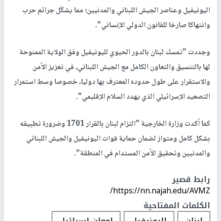
اليونيفيل وعناصر الجيش اللبناني والمدنيين؛ مما يشكّل جرائم حرب
وانتهاكا صارخا للقانون الدولي الإنساني".
وجددت "تمسك لبنان بالدور الحيوي لليونيفيل وفق الولاية الممنوحة
لها بالتنسيق والتعاون الكامل مع الجيش اللبناني، في تعزيز الأمن
والاستقرار على طول حدوده المعترف بها دوليا، خصوصا وسط استمرار
التصعيد الإسرائيلي الذي يهدد السلام الإقليمي".
كما أكدت وزارة الخارجية "التزام لبنان بالقرار 1701 وضرورة تطبيقه
بشكل كامل ومتواز لضمان حماية قوات اليونيفيل والجيش اللبناني
والمدنيين وتحقيق الأمن المستدام في المنطقة".
رابط قصير
https://nn.najah.edu/AVMZ/
الكلمات المفتاحية
لبنان
اليونيفيل
إمعان اسرائيل