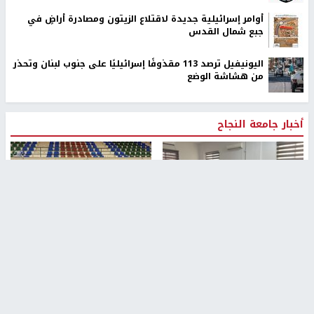
أوامر إسرائيلية جديدة لاقتلاع الزيتون ومصادرة أراضٍ في
جبع شمال القدس
اليونيفيل ترصد 113 مقذوفًا إسرائيليًا على جنوب لبنان وتحذر
من هشاشة الوضع
أخبار جامعة النجاح
طلبة مساق "مدخل للقانون
جامعة النجاح الوطنية تستضيف
الاجتماعي والتشريعات
منافسات بطولة الراحل مفيد
الاجتماعية"يزورون مركز حماية
اسماعيل لكرة اليد للناشئين
الأسرة
منذ 48 دقيقة
منذ 5 ثواني