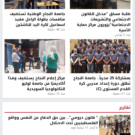
طلبة مساق "مدخل للقانون
جامعة النجاح الوطنية تستضيف
الاجتماعي والتشريعات
منافسات بطولة الراحل مفيد
الاجتماعية"يزورون مركز حماية
اسماعيل لكرة اليد للناشئين
الأسرة
منذ 48 دقيقة
منذ 5 ثواني
بمشاركة 25 مدرباً.. جامعة النجاح
مركز إعلام النجاح يستضيف وفدًا
تطلق دورة إعداد مدربي كرة
أكاديميًا من جامعة لوليو
القدم المستوى (C)
للتكنولوجيا السويدية
منذ 51 دقيقة
منذ 10 دقيقة
تقارير
" قانون درومي".. بين حق الدفاع عن النفس وواقع
الفلسطينيين تحت الاحتلال
6 أيام، 17 ساعة ago