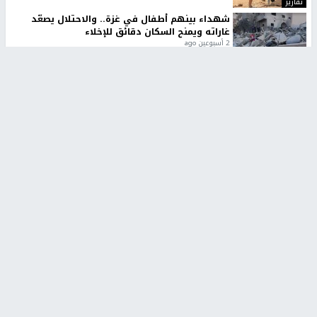
تقارير
شهداء بينهم أطفال في غزة.. والاحتلال يصعّد
غاراته ويمنح السكان دقائق للإخلاء
2 أسبوعين ago
تقارير
الإعلام العبري: "معركة مضيق هرمز تستهدف تثبيت
رواية سياسية"
2 أسبوعين، 4 أيام ago
تقارير
تصريحات خاصة
تصريحات خاصة
تصريحات خاصة
غازي حمد للشرق: الاتفاق حصيلة
مدير مستشفى النجاح: : نقل
مفاوضات طويلة استمرت ستة
أجهزة غسيل الكلى دون تجهيزات
شهور
متكاملة خطر على المرضى
منذ 16 ثانية
منذ 2 ساعة