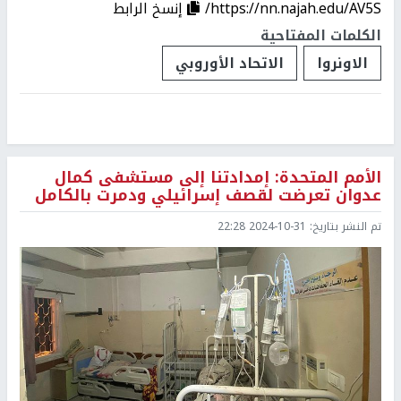
https://nn.najah.edu/AV5S/
إنسخ الرابط
الكلمات المفتاحية
الاونروا
الاتحاد الأوروبي
الأمم المتحدة: إمدادتنا إلى مستشفى كمال
عدوان تعرضت لقصف إسرائيلي ودمرت بالكامل
تم النشر بتاريخ:
2024-10-31 22:28