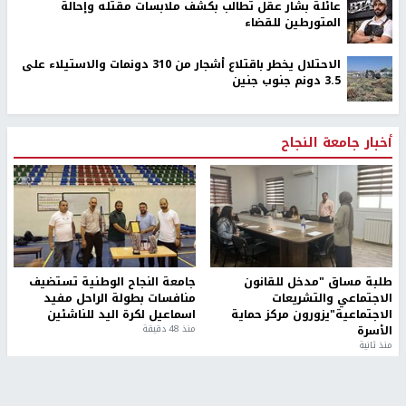
عائلة بشار عقل تطالب بكشف ملابسات مقتله وإحالة
المتورطين للقضاء
الاحتلال يخطر باقتلاع أشجار من 310 دونمات والاستيلاء على
3.5 دونم جنوب جنين
أخبار جامعة النجاح
طلبة مساق "مدخل للقانون
جامعة النجاح الوطنية تستضيف
الاجتماعي والتشريعات
منافسات بطولة الراحل مفيد
الاجتماعية"يزورون مركز حماية
اسماعيل لكرة اليد للناشئين
الأسرة
منذ 48 دقيقة
منذ ثانية