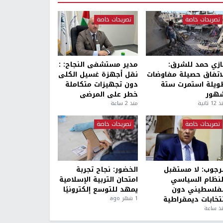
تصريحات خاصة
تصريحات خاصة
ازي حمد للشرق:
مدير مستشفى النجاح: :
لاتفاق حصيلة مفاوضات
نقل أجهزة غسيل الكلى
ويلة استمرت ستة
دون تجهيزات متكاملة
هور
خطر على المرضى
1 ثانية
منذ 2 ساعة
تصريحات خاصة
تصريحات خاصة
لرجوب: لا مستقبل
الخضور: نجاح تجربة
لنظام السياسي
امتحان التربية الإسلامية
لفلسطيني دون
يمهد للتوسع إلكترونيًا
نتخابات ديمقراطية
1 شهر ago
ذ ساعة