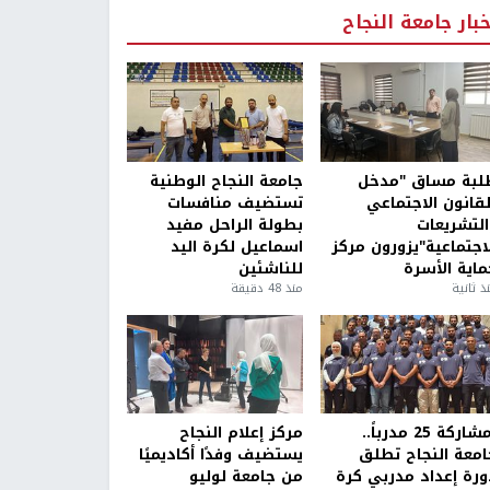
خبار جامعة النجاح
لبة مساق "مدخل
جامعة النجاح الوطنية
لقانون الاجتماعي
تستضيف منافسات
التشريعات
بطولة الراحل مفيد
لاجتماعية"يزورون مركز
اسماعيل لكرة اليد
ماية الأسرة
للناشئين
ذ ثانية
منذ 48 دقيقة
بمشاركة 25 مدرباً..
مركز إعلام النجاح
امعة النجاح تطلق
يستضيف وفدًا أكاديميًا
ورة إعداد مدربي كرة
من جامعة لوليو