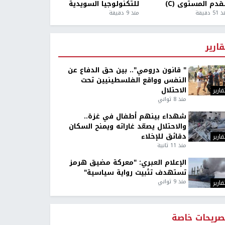
قدم المستوى (C)
للتكنولوجيا السويدية
5 دقيقة
منذ 9 دقيقة
قارير
" قانون درومي".. بين حق الدفاع عن
النفس وواقع الفلسطينيين تحت
الاحتلال
قارير
منذ 8 ثواني
شهداء بينهم أطفال في غزة..
والاحتلال يصعّد غاراته ويمنح السكان
دقائق للإخلاء
قارير
منذ 11 ثانية
الإعلام العبري: "معركة مضيق هرمز
تستهدف تثبيت رواية سياسية"
منذ 9 ثواني
قارير
صريحات خاصة