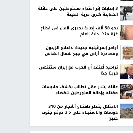
‏3 إصابات إثر اعتداء مستوطنين على عائلة
الكعابنة شرق قرية الطيبة
نحو 58 ألف إصابة بجدري الماء في قطاع
غزة منذ بداية العام
أوامر إسرائيلية جديدة لاقتلاع الزيتون
ومصادرة أراضٍ في جبع شمال القدس
ترامب: أعتقد أن الحرب مع إيران ستنتهي
قريبًا جدًا
عائلة بشار عقل تطالب بكشف ملابسات
مقتله وإحالة المتورطين للقضاء
الاحتلال يخطر باقتلاع أشجار من 310
دونمات والاستيلاء على 3.5 دونم جنوب
جنين