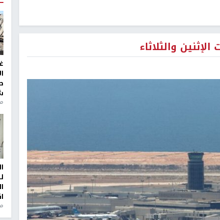
الإثنين والثلاثاء
غ
ا
ط
ش
منذ 2
ا
ل
ا
ا
من