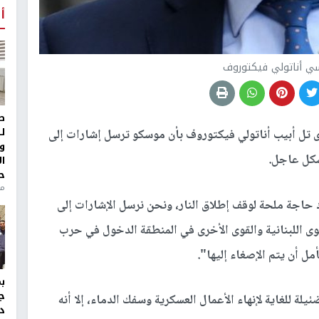
أ
سي أناتولي فيكتوروف
ط
ل
 تل أبيب أناتولي فيكتوروف بأن موسكو ترسل إشارات إلى
و
بشكل عاجل.
ا
ح
من
-24 التلفزيونية: "هناك حاجة ملحة لوقف إطلاق النار، ونحن نرسل الإشارات إلى
لقوى اللبنانية والقوى الأخرى في المنطقة الدخول في حرب
ل أن يتم الإصغاء إليها".
ج
يلة للغاية لإنهاء الأعمال العسكرية وسفك الدماء، إلا أنه
د