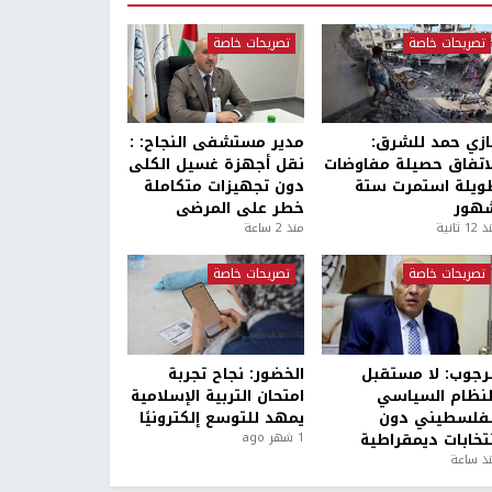
تصريحات خاصة
تصريحات خاصة
ازي حمد للشرق:
مدير مستشفى النجاح: :
لاتفاق حصيلة مفاوضات
نقل أجهزة غسيل الكلى
ويلة استمرت ستة
دون تجهيزات متكاملة
هور
خطر على المرضى
1 ثانية
منذ 2 ساعة
تصريحات خاصة
تصريحات خاصة
لرجوب: لا مستقبل
الخضور: نجاح تجربة
لنظام السياسي
امتحان التربية الإسلامية
لفلسطيني دون
يمهد للتوسع إلكترونيًا
نتخابات ديمقراطية
1 شهر ago
ذ ساعة