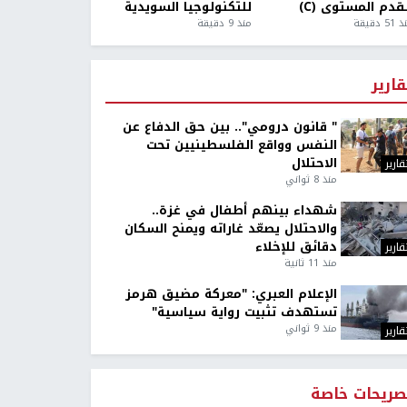
قدم المستوى (C)
للتكنولوجيا السويدية
5 دقيقة
منذ 9 دقيقة
قارير
" قانون درومي".. بين حق الدفاع عن
النفس وواقع الفلسطينيين تحت
الاحتلال
قارير
منذ 8 ثواني
شهداء بينهم أطفال في غزة..
والاحتلال يصعّد غاراته ويمنح السكان
دقائق للإخلاء
قارير
منذ 11 ثانية
الإعلام العبري: "معركة مضيق هرمز
تستهدف تثبيت رواية سياسية"
منذ 9 ثواني
قارير
صريحات خاصة