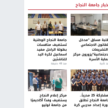
خبار جامعة النجاح
لبة مساق "مدخل
جامعة النجاح الوطنية
لقانون الاجتماعي
تستضيف منافسات
التشريعات
بطولة الراحل مفيد
لاجتماعية"يزورون مركز
اسماعيل لكرة اليد
ماية الأسرة
للناشئين
ذ ثانية
منذ 48 دقيقة
بمشاركة 25 مدرباً..
مركز إعلام النجاح
امعة النجاح تطلق
يستضيف وفدًا أكاديميًا
ورة إعداد مدربي كرة
من جامعة لوليو