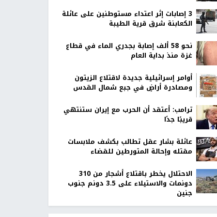
‏3 إصابات إثر اعتداء مستوطنين على عائلة
الكعابنة شرق قرية الطيبة
نحو 58 ألف إصابة بجدري الماء في قطاع
غزة منذ بداية العام
أوامر إسرائيلية جديدة لاقتلاع الزيتون
ومصادرة أراضٍ في جبع شمال القدس
ترامب: أعتقد أن الحرب مع إيران ستنتهي
قريبًا جدًا
عائلة بشار عقل تطالب بكشف ملابسات
مقتله وإحالة المتورطين للقضاء
الاحتلال يخطر باقتلاع أشجار من 310
دونمات والاستيلاء على 3.5 دونم جنوب
جنين