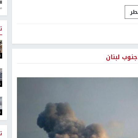
ال
منذ 1
طر
ت
جنوب لبنان
ت
ت
ت
ت