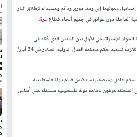
أ
بانيا، دعوتهما إلى وقف فوري ودائم ومستدام لإطلاق النار
نية العاجلة دون عوائق في جميع أنحاء قطاع
غزة
.
الحوار الإستراتيجي الأول بين البلدين الذي عُقد في
العاصمة الإسبانية مدريد، إلى ضمان اتخاذ التدابير اللازمة لتنفيذ حكم محكمة العدل الدولية الصادر في 24 أيار/
ط
ل
و
ا
ح
ق سلام عادل ومنصف، بما يضمن قيام دولة فلسطينية
من
في المنطقة مرهون بإقامة دولة فلسطينية مستقلة على أساس
ج
د