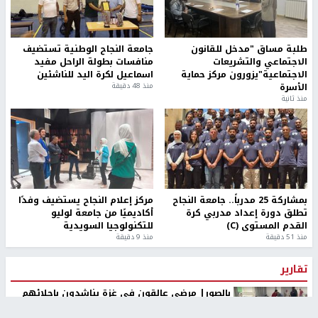
طلبة مساق "مدخل للقانون
جامعة النجاح الوطنية تستضيف
الاجتماعي والتشريعات
منافسات بطولة الراحل مفيد
الاجتماعية"يزورون مركز حماية
اسماعيل لكرة اليد للناشئين
الأسرة
منذ 48 دقيقة
منذ ثانية
بمشاركة 25 مدرباً.. جامعة النجاح
مركز إعلام النجاح يستضيف وفدًا
تطلق دورة إعداد مدربي كرة
أكاديميًا من جامعة لوليو
القدم المستوى (C)
للتكنولوجيا السويدية
منذ 51 دقيقة
منذ 9 دقيقة
تقارير
بالصور| مرضى عالقون في غزة يناشدون بإجلائهم
العاجل مع انهيار النظام الصحي
منذ 3 دقيقة