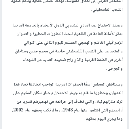
التضامن العربي إلى أعمال ملموسة، تهدف لضمان حماية ودعم صمود
الشعب الفلسطيني.
ويعقد الاجتماع غير العادي لمندوبي الدول الأعضاء بالجامعة العربية
بمقر الأمانة العامة في القاهرة، لبحث التطورات الخطيرة والعدوان
الإسرائيلي الغاشم والهمجي المستمر لليوم الثاني على التوالي
والمتصاعد على الشعب الفلسطيني خاصة في مخيم جنين ومناطق
أخرى في الضفة الغربية والذي راح ضحيته العديد من الشهداء
والجرحى.
وسيناقش المجلس أيضًا الخطوات العربية الواجب اتخاذها تجاه هذا
العدوان، وخطورة ما قام به جيش الاحتلال بإجبار سكان المخيم على
ترك منازلهم ليلا، والتي تضاف إلى جرائمه في تهجيرهم قسريا من
أراضيهم التي اقتلعوا منها عام 1948، وما ارتكب بحقهم عام 2002،
وما يجري اليوم بحقهم.