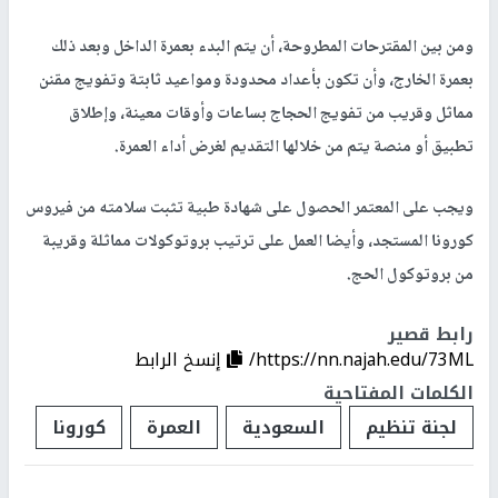
ومن بين المقترحات المطروحة، أن یتم البدء بعمرة الداخل وبعد ذلك
بعمرة الخارج، وأن تكون بأعداد محدودة ومواعید ثابتة وتفویج مقنن
مماثل وقریب من تفویج الحجاج بساعات وأوقات معینة، وإطلاق
تطبیق أو منصة یتم من خلالھا التقدیم لغرض أداء العمرة.
ويجب على المعتمر الحصول على شھادة طبیة تثبت سلامته من فیروس
كورونا المستجد، وأیضا العمل على ترتیب بروتوكولات مماثلة وقریبة
من بروتوكول الحج.
رابط قصير
https://nn.najah.edu/73ML/
إنسخ الرابط
الكلمات المفتاحية
لجنة تنظيم
السعودية
العمرة
كورونا