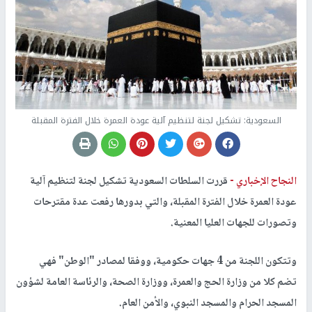
السعودية: تشكیل لجنة لتنظیم آلیة عودة العمرة خلال الفترة المقبلة
النجاح الإخباري -
قررت السلطات السعودية تشكیل لجنة لتنظیم آلیة
عودة العمرة خلال الفترة المقبلة، والتي بدورها رفعت عدة مقترحات
وتصورات للجھات العلیا المعنیة.
وتتكون اللجنة من 4 جهات حكومية، ووفقا لمصادر "الوطن" فهي
تضم كلا من وزارة الحج والعمرة، ووزارة الصحة، والرئاسة العامة لشؤون
المسجد الحرام والمسجد النبوي، والأمن العام.