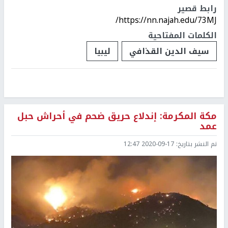
رابط قصير
https://nn.najah.edu/73MJ/
الكلمات المفتاحية
سيف الدين القذافي
ليبيا
مكة المكرمة: إندلاع حريق ضحم في أحراش حبل
عمد
تم النشر بتاريخ:
2020-09-17 12:47