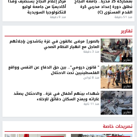
بمشاركة 25 مدرباً.. جامعة النجاح
مركز إعلام النجاح يستضيف وفدًا
تطلق دورة إعداد مدربي كرة
أكاديميًا من جامعة لوليو
القدم المستوى (C)
للتكنولوجيا السويدية
منذ 51 دقيقة
منذ 9 دقيقة
تقارير
بالصور| مرضى عالقون في غزة يناشدون بإجلائهم
العاجل مع انهيار النظام الصحي
منذ 3 دقيقة
تقارير
" قانون درومي".. بين حق الدفاع عن النفس وواقع
الفلسطينيين تحت الاحتلال
منذ 8 ثواني
تقارير
شهداء بينهم أطفال في غزة.. والاحتلال يصعّد
غاراته ويمنح السكان دقائق للإخلاء
منذ 11 ثانية
تقارير
تصريحات خاصة