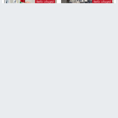
تصريحات خاصة
تصريحات خاصة
غازي حمد للشرق: الاتفاق حصيلة
مدير مستشفى النجاح: : نقل
مفاوضات طويلة استمرت ستة
أجهزة غسيل الكلى دون تجهيزات
شهور
متكاملة خطر على المرضى
منذ 12 ثانية
منذ 2 ساعة
تصريحات خاصة
تصريحات خاصة
الرجوب: لا مستقبل للنظام
الخضور: نجاح تجربة امتحان التربية
السياسي الفلسطيني دون
الإسلامية يمهد للتوسع إلكترونيًا
انتخابات ديمقراطية
1 شهر ago
منذ ساعة