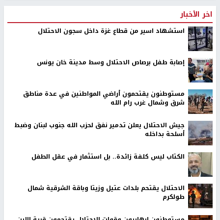
اخر الأخبار
استشهاد اسير من قطاع غزة داخل سجون الاحتلال
إصابة طفل برصاص الاحتلال وسط مدينة خان يونس
مستوطنون يقتحمون أراضي المواطنين في عدة مناطق
شرق وشمال غرب رام الله
جيش الاحتلال يعلن تدمير نفق لحزب الله جنوب لبنان وضبط
أسلحة بداخله
الكتاب ليس كلفة زائدة.. بل استثمار في عقل الطفل
الاحتلال يقتحم بلدات عتيل وزيتا وباقة الشرقية شمال
طولكرم
مستوطنون إرهابيون وقوات الاحتلال يقتحمون قرية اللبن