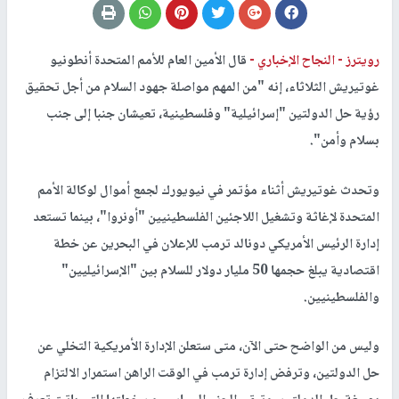
رويترز -
النجاح الإخباري -
قال الأمين العام للأمم المتحدة أنطونيو
غوتيريش الثلاثاء، إنه "من المهم مواصلة جهود السلام من أجل تحقيق
رؤية حل الدولتين "إسرائيلية" وفلسطينية، تعيشان جنبا إلى جنب
بسلام وأمن".
وتحدث غوتيريش أثناء مؤتمر في نيويورك لجمع أموال لوكالة الأمم
المتحدة لإغاثة وتشغيل اللاجئين الفلسطينيين "أونروا"، بينما تستعد
إدارة الرئيس الأمريكي دونالد ترمب للإعلان في البحرين عن خطة
اقتصادية يبلغ حجمها 50 مليار دولار للسلام بين "الإسرائيليين"
والفلسطينيين.
وليس من الواضح حتى الآن، متى ستعلن الإدارة الأمريكية التخلي عن
حل الدولتين، وترفض إدارة ترمب في الوقت الراهن استمرار الالتزام