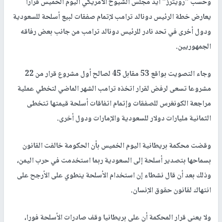
وحسب "رويترز" أيد مجلس الشيوخ الأمريكي اليوم الخميس قرارا
يعارض خطة الرئيس دونالد ترامب لإتمام صفقات لبيع أسلحة للسعودية
ودول أخرى في تحد نادر للرئيس دونالد ترامب من جانب بعض رفاقه
الجمهوريين.
وجاء التصويت بواقع 53 مقابل 45 لصالح أول مشروع قرار من 22
مشروعا تسعى لرفض لقرار اتخذه ترامب الشهر الماضي لتخطي عملية
مراجعة الكونغرس للصفقات وإتمام اتفاقات أسلحة قيمتها تتخطى
الثمانية مليارات دولار للسعودية والإمارات ودول أخرى.
وقضت محكمة بريطانية اليوم الخميس بأن الحكومة خالفت القانون
بسماحها بتصدير أسلحة إلى السعودية ربما استخدمت في حرب اليمن،
وذلك بعد أن قال نشطاء إن استخدام الأسلحة ينطوي على الأرجح على
انتهاك لقانون حقوق الإنسان.
ولا يعني قرار المحكمة أن على بريطانيا وقف صادرات الأسلحة فورا،