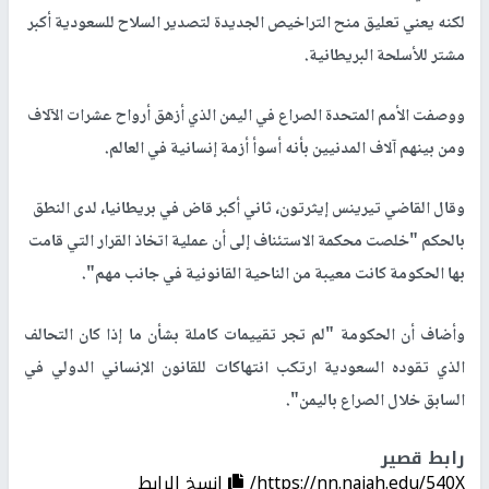
لكنه يعني تعليق منح التراخيص الجديدة لتصدير السلاح للسعودية أكبر
مشتر للأسلحة البريطانية.
ووصفت الأمم المتحدة الصراع في اليمن الذي أزهق أرواح عشرات الآلاف
ومن بينهم آلاف المدنيين بأنه أسوأ أزمة إنسانية في العالم.
وقال القاضي تيرينس إيثرتون، ثاني أكبر قاض في بريطانيا، لدى النطق
بالحكم "خلصت محكمة الاستئناف إلى أن عملية اتخاذ القرار التي قامت
بها الحكومة كانت معيبة من الناحية القانونية في جانب مهم".
وأضاف أن الحكومة "لم تجر تقييمات كاملة بشأن ما إذا كان التحالف
الذي تقوده السعودية ارتكب انتهاكات للقانون الإنساني الدولي في
السابق خلال الصراع باليمن".
رابط قصير
https://nn.najah.edu/540X/
إنسخ الرابط