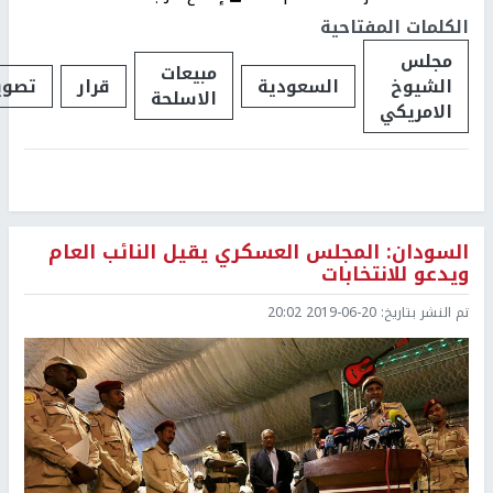
الكلمات المفتاحية
مجلس
مبيعات
الشيوخ
السعودية
قرار
تصوي
الاسلحة
الامريكي
السودان: المجلس العسكري يقيل النائب العام
ويدعو للانتخابات
تم النشر بتاريخ:
2019-06-20 20:02