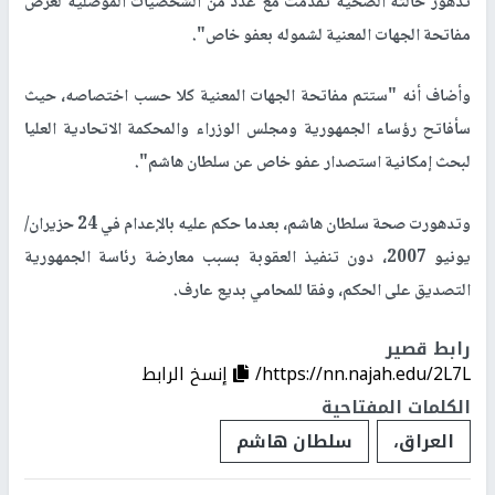
تدهور حالته الصحية تقدّمت مع عدد من الشخصيات الموصلية لغرض
مفاتحة الجهات المعنية لشموله بعفو خاص".
وأضاف أنه "ستتم مفاتحة الجهات المعنية كلا حسب اختصاصه، حيث
سأفاتح رؤساء الجمهورية ومجلس الوزراء والمحكمة الاتحادية العليا
لبحث إمكانية استصدار عفو خاص عن سلطان هاشم".
وتدهورت صحة سلطان هاشم، بعدما حكم عليه بالإعدام في 24 حزيران/
يونيو 2007، دون تنفيذ العقوبة بسبب معارضة رئاسة الجمهورية
التصديق على الحكم، وفقا للمحامي بديع عارف.
رابط قصير
https://nn.najah.edu/2L7L/
إنسخ الرابط
الكلمات المفتاحية
العراق،
سلطان هاشم