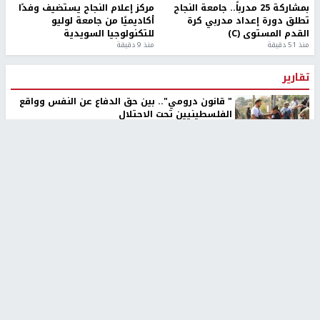
بمشاركة 25 مدرباً.. جامعة النجاح
مركز إعلام النجاح يستضيف وفدًا
تطلق دورة إعداد مدربي كرة
أكاديميًا من جامعة لوليو
القدم المستوى (C)
للتكنولوجيا السويدية
منذ 51 دقيقة
منذ 9 دقيقة
تقارير
" قانون درومي".. بين حق الدفاع عن النفس وواقع
الفلسطينيين تحت الاحتلال
منذ 8 ثواني
تقارير
شهداء بينهم أطفال في غزة.. والاحتلال يصعّد
غاراته ويمنح السكان دقائق للإخلاء
منذ 11 ثانية
تقارير
الإعلام العبري: "معركة مضيق هرمز تستهدف تثبيت
رواية سياسية"
منذ 9 ثواني
تقارير
تصريحات خاصة