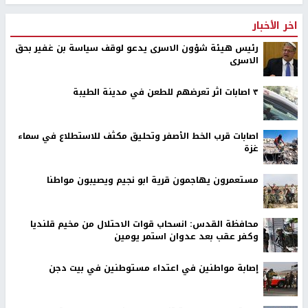
اخر الأخبار
رئيس هيئة شؤون الاسرى يدعو لوقف سياسة بن غفير بحق
الاسرى
٣ اصابات اثر تعرضهم للطعن في مدينة الطيبة
اصابات قرب الخط الأصفر وتحليق مكثف للاستطلاع في سماء
غزة
مستعمرون يهاجمون قرية ابو نجيم ويصيبون مواطنا
محافظة القدس: انسحاب قوات الاحتلال من مخيم قلنديا
وكفر عقب بعد عدوان استمر يومين
إصابة مواطنين في اعتداء مستوطنين في بيت دجن