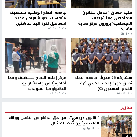
طلبة مساق "مدخل للقانون
جامعة النجاح الوطنية تستضيف
الاجتماعي والتشريعات
منافسات بطولة الراحل مفيد
الاجتماعية"يزورون مركز حماية
اسماعيل لكرة اليد للناشئين
الأسرة
منذ 48 دقيقة
منذ ثانية
بمشاركة 25 مدرباً.. جامعة النجاح
مركز إعلام النجاح يستضيف وفدًا
تطلق دورة إعداد مدربي كرة
أكاديميًا من جامعة لوليو
القدم المستوى (C)
للتكنولوجيا السويدية
منذ 51 دقيقة
منذ 9 دقيقة
تقارير
" قانون درومي".. بين حق الدفاع عن النفس وواقع
الفلسطينيين تحت الاحتلال
منذ 8 ثواني
تقارير