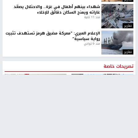
شهداء بينهم أطفال في غزة.. والاحتلال يصعّد
غاراته ويمنح السكان دقائق للإخلاء
منذ 11 ثانية
تقارير
الإعلام العبري: "معركة مضيق هرمز تستهدف تثبيت
رواية سياسية"
منذ 9 ثواني
تقارير
تصريحات خاصة
تصريحات خاصة
تصريحات خاصة
غازي حمد للشرق: الاتفاق حصيلة
مدير مستشفى النجاح: : نقل
مفاوضات طويلة استمرت ستة
أجهزة غسيل الكلى دون تجهيزات
شهور
متكاملة خطر على المرضى
منذ 12 ثانية
منذ 2 ساعة