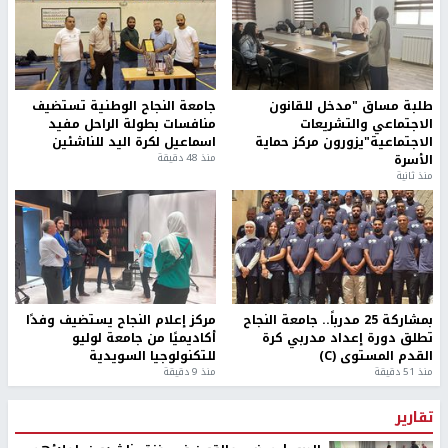
طلبة مساق "مدخل للقانون
جامعة النجاح الوطنية تستضيف
الاجتماعي والتشريعات
منافسات بطولة الراحل مفيد
الاجتماعية"يزورون مركز حماية
اسماعيل لكرة اليد للناشئين
الأسرة
منذ 48 دقيقة
منذ ثانية
بمشاركة 25 مدرباً.. جامعة النجاح
مركز إعلام النجاح يستضيف وفدًا
تطلق دورة إعداد مدربي كرة
أكاديميًا من جامعة لوليو
القدم المستوى (C)
للتكنولوجيا السويدية
منذ 51 دقيقة
منذ 9 دقيقة
تقارير