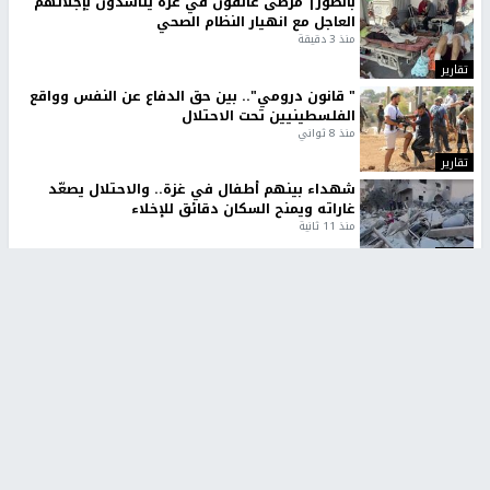
بالصور| مرضى عالقون في غزة يناشدون بإجلائهم
العاجل مع انهيار النظام الصحي
منذ 3 دقيقة
تقارير
" قانون درومي".. بين حق الدفاع عن النفس وواقع
الفلسطينيين تحت الاحتلال
منذ 8 ثواني
تقارير
شهداء بينهم أطفال في غزة.. والاحتلال يصعّد
غاراته ويمنح السكان دقائق للإخلاء
منذ 11 ثانية
تقارير
تصريحات خاصة
تصريحات خاصة
تصريحات خاصة
غازي حمد للشرق: الاتفاق حصيلة
مدير مستشفى النجاح: : نقل