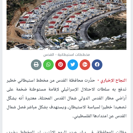
مخططات استيطانية - القدس
النجاح الإخباري -
حذّرت محافظة القدس من مخطط استيطاني خطير
تدفع به سلطات الاحتلال الإسرائيلي لإقامة مستوطنة ضخمة على
أراضي مطار القدس الدولي شمال القدس المحتلة، معتبرة أنه يشكّل
تصعيدا خطيرا لسياسة الاستيطان، ويستهدف بشكل مباشر فصل شمال
القدس عن امتدادها الفلسطيني.
وقالت المحافظة، في بيان صدر اليوم الاثنين، إن المخطط يضرب