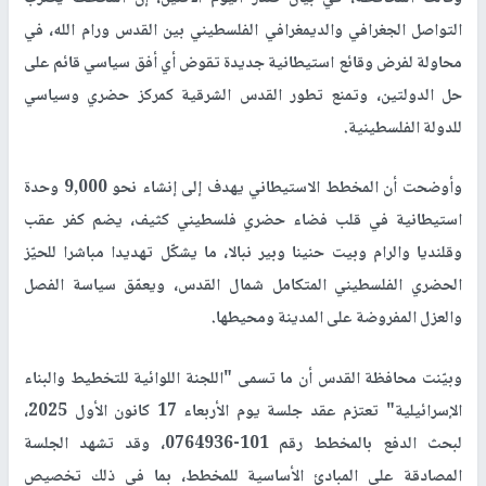
التواصل الجغرافي والديمغرافي الفلسطيني بين القدس ورام الله، في
محاولة لفرض وقائع استيطانية جديدة تقوض أي أفق سياسي قائم على
حل الدولتين، وتمنع تطور القدس الشرقية كمركز حضري وسياسي
للدولة الفلسطينية.
وأوضحت أن المخطط الاستيطاني يهدف إلى إنشاء نحو 9,000 وحدة
استيطانية في قلب فضاء حضري فلسطيني كثيف، يضم كفر عقب
وقلنديا والرام وبيت حنينا وبير نبالا، ما يشكّل تهديدا مباشرا للحيّز
الحضري الفلسطيني المتكامل شمال القدس، ويعمّق سياسة الفصل
والعزل المفروضة على المدينة ومحيطها.
وبيّنت محافظة القدس أن ما تسمى "اللجنة اللوائية للتخطيط والبناء
الإسرائيلية" تعتزم عقد جلسة يوم الأربعاء 17 كانون الأول 2025،
لبحث الدفع بالمخطط رقم 101-0764936، وقد تشهد الجلسة
المصادقة على المبادئ الأساسية للمخطط، بما في ذلك تخصيص