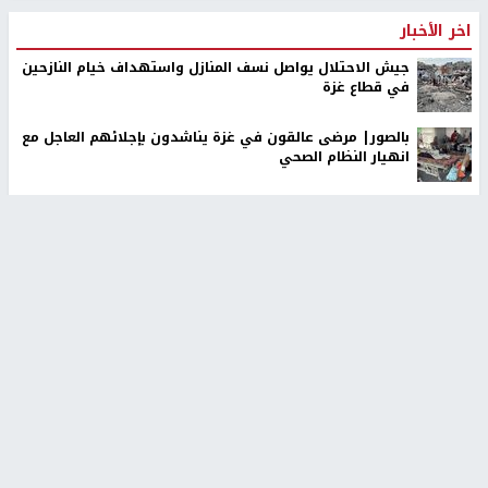
اخر الأخبار
جيش الاحتلال يواصل نسف المنازل واستهداف خيام النازحين
في قطاع غزة
بالصور| مرضى عالقون في غزة يناشدون بإجلائهم العاجل مع
انهيار النظام الصحي
وول ستريت جورنال: تفاهمات هرمز تعزز نفوذ إيران على
المضيق
الاحتلال يقتحم قرى في نابلس ويداهم منازل ويستجوب
مواطنين
الاحتلال يطرح عطاءً لبناء 627 وحدة استيطانية في رام الله
والبيرة
ملتقى "شعراء من أجل فلسطين" في الأرجنتين يحيي إرث
محمود درويش
صورة مسرّبة تكشف تفاصيل جديدة حول مقتل مسنّين