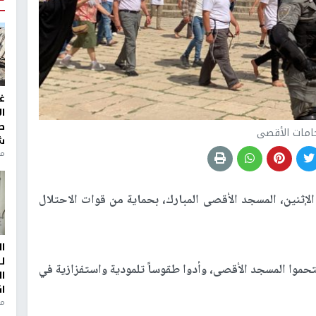
غ
ا
ط
امات الأقصى
ش
منذ 2
إثنين، المسجد الأقصى المبارك، بحماية من قوات الاحتلال
ا
ل
موا المسجد الأقصى، وأدوا طقوساً تلمودية واستفزازية في
ا
ا
من