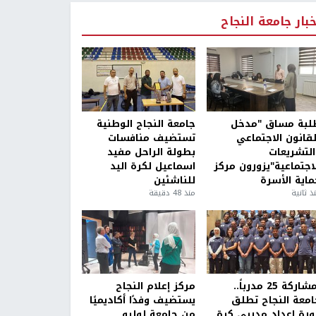
خبار جامعة النجاح
لبة مساق "مدخل
جامعة النجاح الوطنية
لقانون الاجتماعي
تستضيف منافسات
التشريعات
بطولة الراحل مفيد
لاجتماعية"يزورون مركز
اسماعيل لكرة اليد
ماية الأسرة
للناشئين
ذ ثانية
منذ 48 دقيقة
بمشاركة 25 مدرباً..
مركز إعلام النجاح
امعة النجاح تطلق
يستضيف وفدًا أكاديميًا
ورة إعداد مدربي كرة
من جامعة لوليو