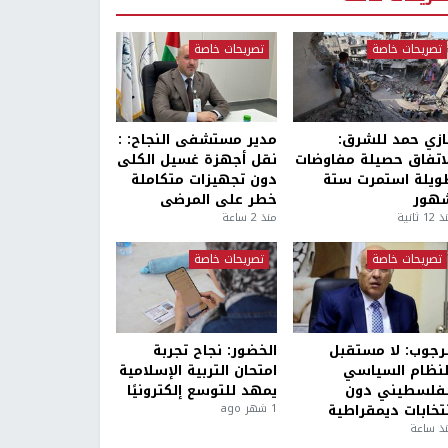
تصريحات خاصة
تصريحات خاصة
ازي حمد للشرق:
مدير مستشفى النجاح: :
لاتفاق حصيلة مفاوضات
نقل أجهزة غسيل الكلى
ويلة استمرت ستة
دون تجهيزات متكاملة
هور
خطر على المرضى
1 ثانية
منذ 2 ساعة
تصريحات خاصة
تصريحات خاصة
لرجوب: لا مستقبل
الخضور: نجاح تجربة
لنظام السياسي
امتحان التربية الإسلامية
لفلسطيني دون
يمهد للتوسع إلكترونيًا
نتخابات ديمقراطية
1 شهر ago
ذ ساعة