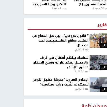
قدم المستوى (C)
للتكنولوجيا السويدية
5 دقيقة
منذ 9 دقيقة
قارير
" قانون درومي".. بين حق الدفاع عن
النفس وواقع الفلسطينيين تحت
الاحتلال
قارير
منذ 8 ثواني
شهداء بينهم أطفال في غزة..
والاحتلال يصعّد غاراته ويمنح السكان
دقائق للإخلاء
قارير
منذ 11 ثانية
الإعلام العبري: "معركة مضيق هرمز
تستهدف تثبيت رواية سياسية"
منذ 9 ثواني
قارير
صريحات خاصة