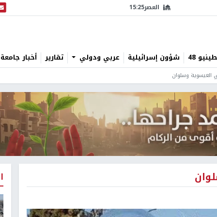
العصر
15:25
البث
نيو 48
شؤون إسرائيلية
عربي ودولي
تقارير
أخبار جامعة 
تي العيسوية وسلوان
لوان
ا