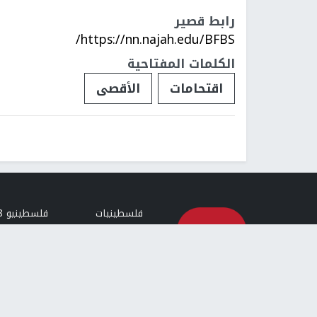
رابط قصير
https://nn.najah.edu/BFBS/
الكلمات المفتاحية
اقتحامات
الأقصى
فلسطينيات
فلسطينيو 48
تقارير
أخبار جامعة 