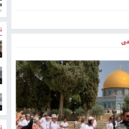
ال
منذ 1
ت
صى
ت
ت
ت
ت