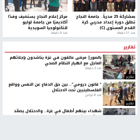
بمشاركة 25 مدرباً.. جامعة النجاح
مركز إعلام النجاح يستضيف وفدًا
تطلق دورة إعداد مدربي كرة
أكاديميًا من جامعة لوليو
القدم المستوى (C)
للتكنولوجيا السويدية
منذ 51 دقيقة
منذ 9 دقيقة
تقارير
بالصور| مرضى عالقون في غزة يناشدون بإجلائهم
العاجل مع انهيار النظام الصحي
منذ 3 دقيقة
تقارير
" قانون درومي".. بين حق الدفاع عن النفس وواقع
الفلسطينيين تحت الاحتلال
منذ 8 ثواني
تقارير
شهداء بينهم أطفال في غزة.. والاحتلال يصعّد
غاراته ويمنح السكان دقائق للإخلاء
منذ 11 ثانية
تقارير