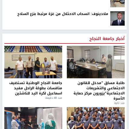
ملادينوف: انسحاب الاحتلال من غزة مرتبط بنزع السلاح
أخبار جامعة النجاح
طلبة مساق "مدخل للقانون
جامعة النجاح الوطنية تستضيف
الاجتماعي والتشريعات
منافسات بطولة الراحل مفيد
الاجتماعية"يزورون مركز حماية
اسماعيل لكرة اليد للناشئين
الأسرة
منذ 48 دقيقة
منذ ثانية