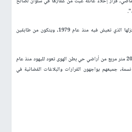
ماضي، قرار إخلاء عائلة غيث من عقارها في سلوان لصالح
".
ومنذ عام 2015 تخوض العائلة صراعا لحماية منزلها الذي تعيش فيه منذ عام 1979، ويتكون من طابقين
وتدعي جمعية "عطيرت كوهنيم" أن 5 دونمات و200 متر مربع من أراضي حي بطن الهوى تعود لليهود منذ عام
1، ويعيش في الحي 87 عائلة (600-680) نسمة، جميعهم يواجهون القرارات والبلاغات القضائية في