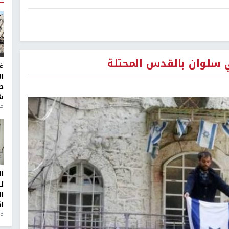
سلوان بالقدس المحتلة
غ
ا
ط
ش
منذ 6
ا
ل
ا
ا
3 أيام، 23 ساعة ago