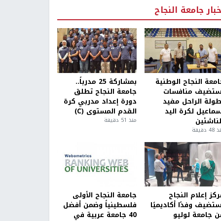
خبار جامعة النجاح
امعة النجاح الوطنية
بمشاركة 25 مدرباً..
ستضيف منافسات
جامعة النجاح تطلق
طولة الراحل مفيد
دورة إعداد مدربي كرة
سماعيل لكرة اليد
القدم المستوى (C)
لناشئين
منذ 51 دقيقة
4 دقيقة
كز إعلام النجاح
جامعة النجاح الأولى
ستضيف وفدًا أكاديميًا
فلسطينياً وضمن أفضل
ن جامعة لوليو
40 جامعة عربية في