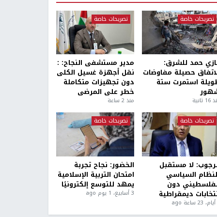
تصريحات خاصة
تصريحات خاصة
ازي حمد للشرق:
مدير مستشفى النجاح: :
لاتفاق حصيلة مفاوضات
نقل أجهزة غسيل الكلى
ويلة استمرت ستة
دون تجهيزات متكاملة
هور
خطر على المرضى
1 ثانية
منذ 2 ساعة
تصريحات خاصة
تصريحات خاصة
لرجوب: لا مستقبل
الخضور: نجاح تجربة
لنظام السياسي
امتحان التربية الإسلامية
لفلسطيني دون
يمهد للتوسع إلكترونيًا
نتخابات ديمقراطية
3 أسابيع، 1 يوم ago