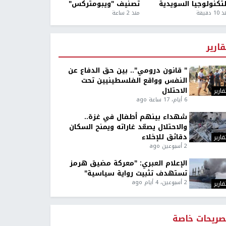
لتكنولوجيا السويدية
تصنيف "ويبومتركس"
1 دقيقة
منذ 2 ساعة
قارير
" قانون درومي".. بين حق الدفاع عن
النفس وواقع الفلسطينيين تحت
الاحتلال
قارير
6 أيام، 17 ساعة ago
شهداء بينهم أطفال في غزة..
والاحتلال يصعّد غاراته ويمنح السكان
دقائق للإخلاء
قارير
2 أسبوعين ago
الإعلام العبري: "معركة مضيق هرمز
تستهدف تثبيت رواية سياسية"
2 أسبوعين، 4 أيام ago
قارير
صريحات خاصة