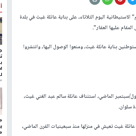
أ
استيطانية اليوم الثلاثاء، على بناية عائلة غيث في بلدة
مقام عليها العقار".
توطنين بناية عائلة غيث، ومنعوا الوصول اليها، وانتشروا
ج
ت
ب
ا
ل
منذ 8
لول/سبتمبر الماضي، استئناف عائلة سالم عبد الغني غيث،
ة سلوان.
مر
ائلة غيث تعيش في منزلها منذ سبعينيات القرن الماضي،
ي
م