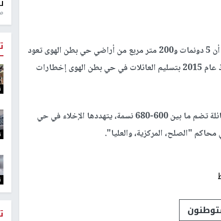
ل
منذ 0
ت
وأضاف الرجبي أن جمعية "عطيرت كوهنيم" تدعي أن 5 دونمات و200 متر مربع من أراضي حي بطن الهوى تعود
لليهود من اليمن منذ عام 1881، وبدأت الجمعية منذ عام 2015 بتسليم العائلات في حي بطن الهوى إخطارات
ت
وأوضح الرجبي رئيس لجنة حي بطن الهوى أن 87 عائلة تضم ما بين 600-680 نسمة، يتهددها الإخلاء في حي
 محاكم "الصلح، المركزية، والعليا".
ت
ت
وطنون
ت