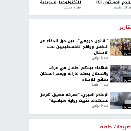
قدم المستوى (C)
للتكنولوجيا السويدية
5 دقيقة
منذ 9 دقيقة
قارير
" قانون درومي".. بين حق الدفاع عن
النفس وواقع الفلسطينيين تحت
الاحتلال
قارير
منذ 8 ثواني
شهداء بينهم أطفال في غزة..
والاحتلال يصعّد غاراته ويمنح السكان
دقائق للإخلاء
قارير
منذ 11 ثانية
الإعلام العبري: "معركة مضيق هرمز
تستهدف تثبيت رواية سياسية"
منذ 9 ثواني
قارير
صريحات خاصة