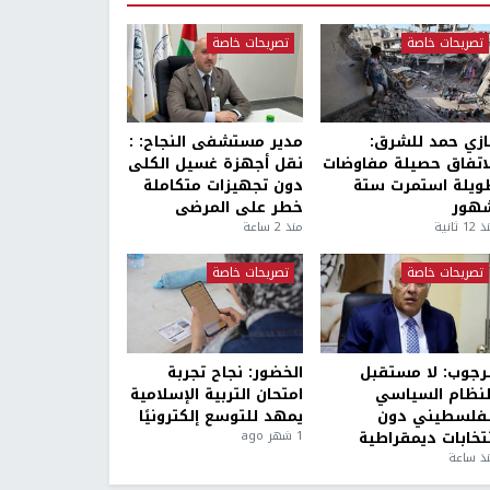
تصريحات خاصة
تصريحات خاصة
ازي حمد للشرق:
مدير مستشفى النجاح: :
لاتفاق حصيلة مفاوضات
نقل أجهزة غسيل الكلى
ويلة استمرت ستة
دون تجهيزات متكاملة
هور
خطر على المرضى
1 ثانية
منذ 2 ساعة
تصريحات خاصة
تصريحات خاصة
لرجوب: لا مستقبل
الخضور: نجاح تجربة
لنظام السياسي
امتحان التربية الإسلامية
لفلسطيني دون
يمهد للتوسع إلكترونيًا
نتخابات ديمقراطية
1 شهر ago
ذ ساعة