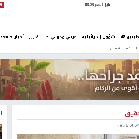
الفجر
03:29
البث
نيو 48
شؤون إسرائيلية
عربي ودولي
تقارير
أخبار جامعة 
با مقدسيا للتحقيق
حقيق
ا
2024-1