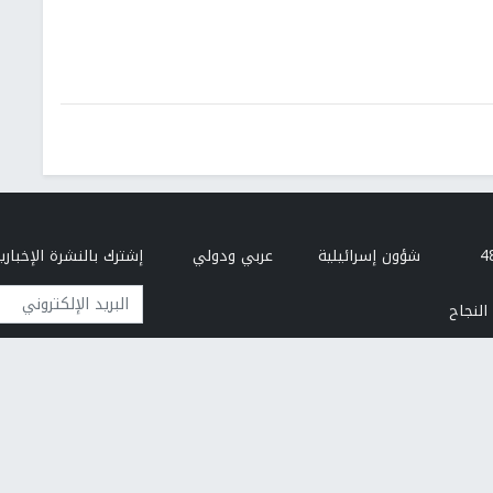
شؤون إسرائيلية
عربي ودولي
إشترك بالنشرة الإخبارية
البريد الإلكتروني
النجاح
من نحن
إتصل بنا
هيئة التحرير
سياسة الخصوصية
تطوير وتصميم مركز الحاسوب - جامعة النجاح الوطنية