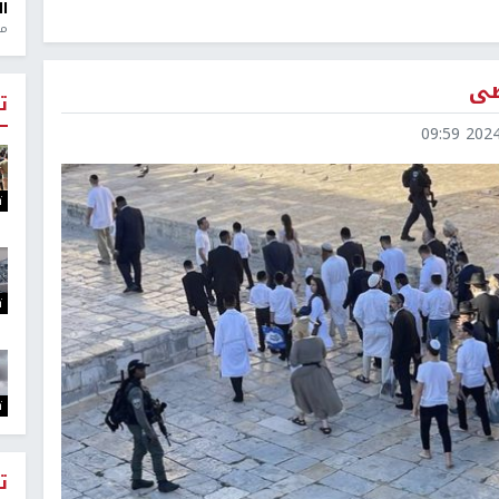
ال
منذ 1
صى
ت
2024-1
ت
ت
ت
ت