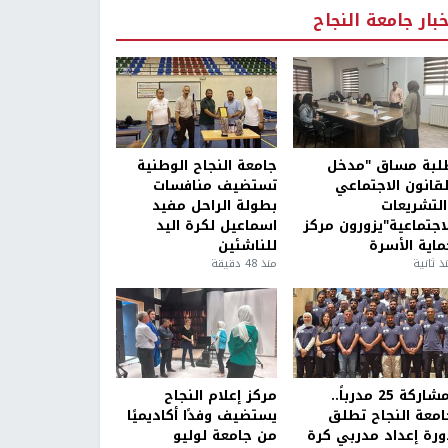
خبار جامعة النجاح
لبة مساق "مدخل
جامعة النجاح الوطنية
لقانون الاجتماعي
تستضيف منافسات
التشريعات
بطولة الراحل مفيد
لاجتماعية"يزورون مركز
اسماعيل لكرة اليد
ماية الأسرة
للناشئين
ذ ثانية
منذ 48 دقيقة
بمشاركة 25 مدرباً..
مركز إعلام النجاح
امعة النجاح تطلق
يستضيف وفدًا أكاديميًا
ورة إعداد مدربي كرة
من جامعة لوليو