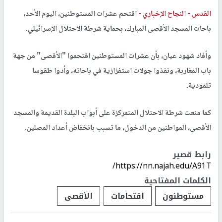
القدس -
النجاح الإخباري -
اقتحم عشرات المستوطنين، اليوم الأحد،
باحات المسجد الأقصى المبارك، بحماية شرطة الاحتلال الإسرائيلي.
وأفاد شهود عيان، بأن عشرات المستوطنين اقتحموا "الأقصى" من جهة
باب المغاربة، ونفذوا جولات استفزازية في باحاته، وأدوا طقوسا
تلمودية.
كما منعت شرطة الاحتلال المتمركزة على أبواب البلدة القديمة والمسجد
الأقصى، المواطنين من الدخول، ما تسبب بانخفاض أعداد المصلين.
رابط قصير
https://nn.najah.edu/A91T/
الكلمات المفتاحية
مستوطنون
اقتحامات
الأقصى