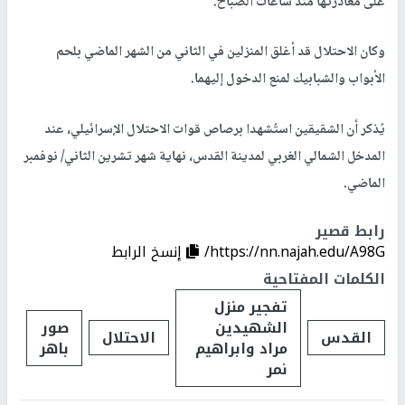
على مغادرتها منذ ساعات الصباح.
وكان الاحتلال قد أغلق المنزلين في الثاني من الشهر الماضي بلحم
الأبواب والشبابيك لمنع الدخول إليهما.
يُذكر أن الشقيقين استُشهدا برصاص قوات الاحتلال الإسرائيلي، عند
المدخل الشمالي الغربي لمدينة القدس، نهاية شهر تشرين الثاني/ نوفمبر
الماضي.
رابط قصير
https://nn.najah.edu/A98G/
إنسخ الرابط
الكلمات المفتاحية
تفجير منزل
الشهيدين
صور
القدس
الاحتلال
مراد وابراهيم
باهر
نمر