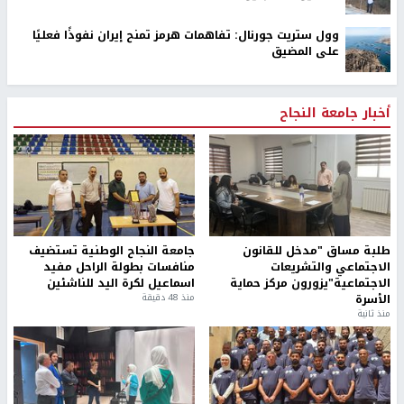
وول ستريت جورنال: تفاهمات هرمز تمنح إيران نفوذًا فعليًا
على المضيق
أخبار جامعة النجاح
طلبة مساق "مدخل للقانون
جامعة النجاح الوطنية تستضيف
الاجتماعي والتشريعات
منافسات بطولة الراحل مفيد
الاجتماعية"يزورون مركز حماية
اسماعيل لكرة اليد للناشئين
الأسرة
منذ 48 دقيقة
منذ ثانية