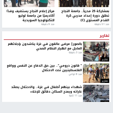
بمشاركة 25 مدرباً.. جامعة النجاح
مركز إعلام النجاح يستضيف وفدًا
تطلق دورة إعداد مدربي كرة
أكاديميًا من جامعة لوليو
القدم المستوى (C)
للتكنولوجيا السويدية
منذ 51 دقيقة
منذ 9 دقيقة
تقارير
بالصور| مرضى عالقون في غزة يناشدون بإجلائهم
العاجل مع انهيار النظام الصحي
منذ 3 دقيقة
تقارير
" قانون درومي".. بين حق الدفاع عن النفس وواقع
الفلسطينيين تحت الاحتلال
منذ 8 ثواني
تقارير
شهداء بينهم أطفال في غزة.. والاحتلال يصعّد
غاراته ويمنح السكان دقائق للإخلاء
منذ 11 ثانية
تقارير