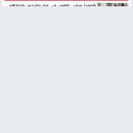
بالصور| مرضى عالقون في غزة يناشدون بإجلائهم
العاجل مع انهيار النظام الصحي
منذ 3 دقيقة
تقارير
" قانون درومي".. بين حق الدفاع عن النفس وواقع
الفلسطينيين تحت الاحتلال
منذ 8 ثواني
تقارير
شهداء بينهم أطفال في غزة.. والاحتلال يصعّد
غاراته ويمنح السكان دقائق للإخلاء
منذ 11 ثانية
تقارير
تصريحات خاصة
تصريحات خاصة
تصريحات خاصة