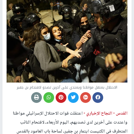
الاحتلال يعتقل مواطنا ويعتدي على آخرين تصدو لاقتحام بن جفير
القدس -
النجاح الإخباري -
اعتقلت قوات الاحتلال الإسرائيلي مواطنا
واعتدت على آخرين لدى تصديهم، اليوم الأربعاء، لاقتحام النائب
المتطرف في الكنيست ايتمار بن جفير، لساحة باب العامود بالقدس