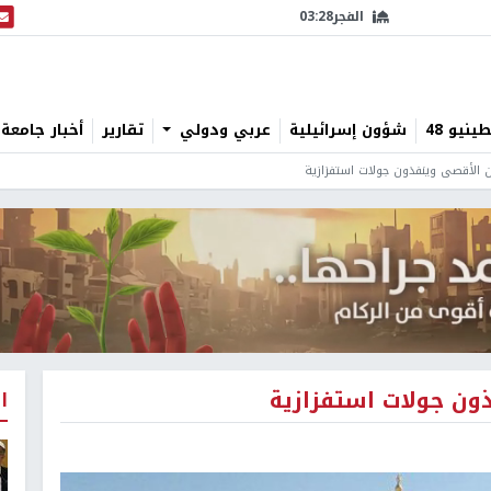
الفجر
03:28
البث
نيو 48
شؤون إسرائيلية
عربي ودولي
تقارير
أخبار جامعة 
الأقصى وينفذون جولات استفزازية
ن جولات استفزازية
ا