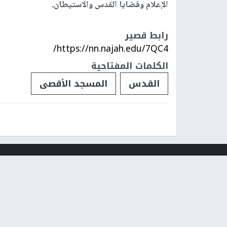
الإعلام وقضايا القدس والاستيطان.
رابط قصير
https://nn.najah.edu/7QC4/
الكلمات المفتاحية
القدس
المسجد الأقصى
فلسطينيات
فلسطينيو 48
تقارير
أخبار جامعة 