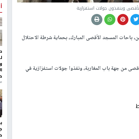
أ
قصى وينفذون جولات استفزازية
 الاثنين، باحات المسجد الأقصى المبارك، بحماية شرطة الاحتلال
ط
ل
و
قصى من جهة باب المغاربة، ونفذوا جولات استفزازية في
ا
ح
من
ط
ج
د