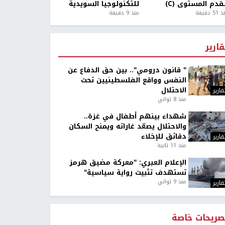
قدم المستوى (C)
للتكنولوجيا السويدية
5 دقيقة
منذ 9 دقيقة
قارير
" قانون درومي".. بين حق الدفاع عن
النفس وواقع الفلسطينيين تحت
الاحتلال
قارير
منذ 8 ثواني
شهداء بينهم أطفال في غزة..
والاحتلال يصعّد غاراته ويمنح السكان
دقائق للإخلاء
قارير
منذ 11 ثانية
الإعلام العبري: "معركة مضيق هرمز
تستهدف تثبيت رواية سياسية"
منذ 9 ثواني
قارير
صريحات خاصة