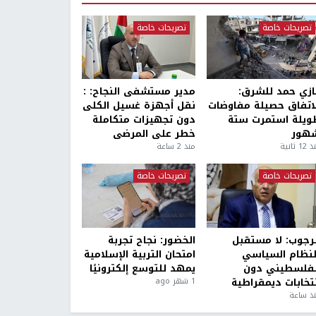
تصريحات خاصة
تصريحات خاصة
ازي حمد للشرق:
مدير مستشفى النجاح: :
لاتفاق حصيلة مفاوضات
نقل أجهزة غسيل الكلى
ويلة استمرت ستة
دون تجهيزات متكاملة
هور
خطر على المرضى
1 ثانية
منذ 2 ساعة
تصريحات خاصة
تصريحات خاصة
لرجوب: لا مستقبل
الخضور: نجاح تجربة
لنظام السياسي
امتحان التربية الإسلامية
لفلسطيني دون
يمهد للتوسع إلكترونيًا
نتخابات ديمقراطية
1 شهر ago
ذ ساعة