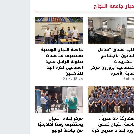
خبار جامعة النجاح
لبة مساق "مدخل
جامعة النجاح الوطنية
لقانون الاجتماعي
تستضيف منافسات
التشريعات
بطولة الراحل مفيد
لاجتماعية"يزورون مركز
اسماعيل لكرة اليد
ماية الأسرة
للناشئين
ذ ثانية
منذ 48 دقيقة
بمشاركة 25 مدرباً..
مركز إعلام النجاح
امعة النجاح تطلق
يستضيف وفدًا أكاديميًا
ورة إعداد مدربي كرة
من جامعة لوليو