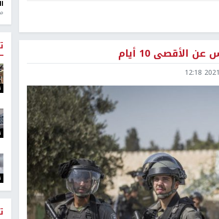
ال
منذ 1
ت
 الأقصى 10 أيام
2021-0
ت
ت
ت
ت