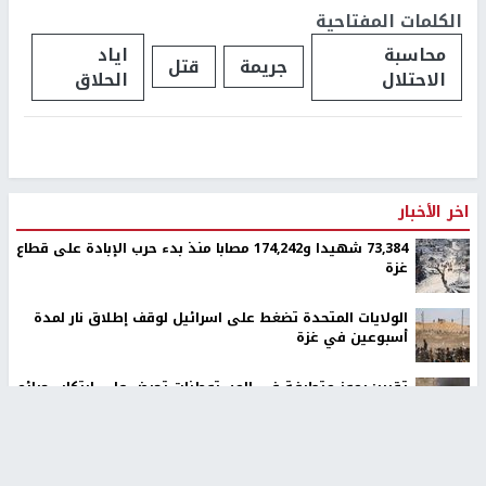
الكلمات المفتاحية
محاسبة
اياد
جريمة
قتل
الاحتلال
الحلاق
اخر الأخبار
73,384 شهيدا و174,242 مصابا منذ بدء حرب الإبادة على قطاع
غزة
الولايات المتحدة تضغط على اسرائيل لوقف إطلاق نار لمدة
أسبوعين في غزة
تقرير: رموز متطرفة في المستوطنات تحرض على ارتكاب جرائم
بحق الفلسطينيين
مستوطنون إرهابيون يهاجمون منزلا ويقتحمون مناطق في
بيت لحم