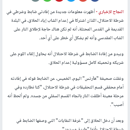
النجاح الإخباري -
أظهرت معلومات جديدة من إفادتي ضابط وشرطي في
شرطة الاحتلال، اللذان اشتركا في إعدام الشاب إياد الحلاق، في البلدة
القديمة في القدس المحتلة، أنه لم تكن هناك حاجة لإطلاق النار على
الشاب المقدسي وأنه لم يشكل أي خطر على أي أحد.
ويبدو من إفادة الضابط في شرطة الاحتلال أنه يحاول إلقاء اللوم على
شريكه وتحميله كامل مسؤولية إعدام الحلاق.
ونقلت صحيفة "هآرتس" اليوم، الخميس، عن الضابط قوله في إفادته
أمام محققي قسم التحقيقات في شرطة الاحتلال، "كنا نطارده وفي
مرحلة معينة أطلقت النار باتجاه القسم السفلي من جسده. ولم ألحظ أنه
أصيب".
وبعد أن دخل الحلاق إلى "غرفة النفايات" التي وصفها الضابط في
شرطة الاحتلال بأنها "طريق مسدود".