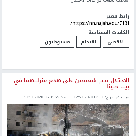
الماضية بحماية من قوات الاحتلال.
رابط قصير
https://nn.najah.edu/713I/
الكلمات المفتاحية
الاقصى
اقتحام
مستوطنون
الاحتلال يجبر شقيقين على هدم منزليهما في
بيت حنينا
تم النشر بتاريخ:
2020-08-31 12:53
اخر تحديث:
2020-08-31 13:13