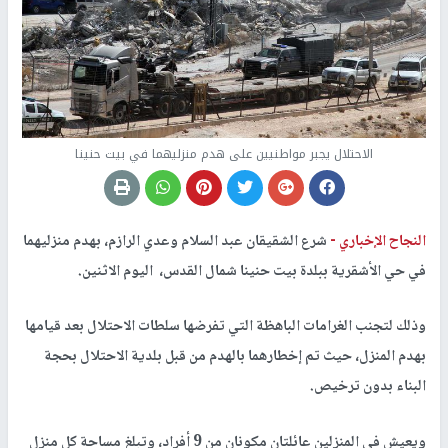
الاحتلال يجبر مواطنيين على هدم منزليهما في بيت حنينا
النجاح الإخباري -
شرع الشقيقان عبد السلام وعدي الرازم، بهدم منزليهما
في حي الأشقرية ببلدة بيت حنينا شمال القدس، اليوم الاثنين.
وذلك لتجنب الغرامات الباهظة التي تفرضها سلطات الاحتلال بعد قيامها
بهدم المنزل، حيث تم إخطارهما بالهدم من قبل بلدية الاحتلال بحجة
البناء بدون ترخيص.
ويعيش في المنزلين عائلتان مكونان من 9 أفراد، وتبلغ مساحة كل منزل