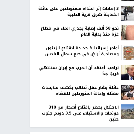
‏3 إصابات إثر اعتداء مستوطنين على عائلة
الكعابنة شرق قرية الطيبة
نحو 58 ألف إصابة بجدري الماء في قطاع
غزة منذ بداية العام
أوامر إسرائيلية جديدة لاقتلاع الزيتون
ومصادرة أراضٍ في جبع شمال القدس
ترامب: أعتقد أن الحرب مع إيران ستنتهي
قريبًا جدًا
عائلة بشار عقل تطالب بكشف ملابسات
مقتله وإحالة المتورطين للقضاء
الاحتلال يخطر باقتلاع أشجار من 310
دونمات والاستيلاء على 3.5 دونم جنوب
جنين