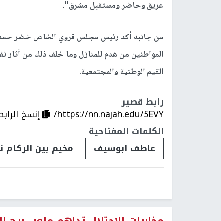
عريق وحاضر ومستقبل مشرق".
من جانبه أكد رئيس مجلس قروي الخاص خضر حمدان،
المواطنين من هدم للمنازل وما خلف ذلك من آثار نفس
القيم الوطنية والمجتمعية.
رابط قصير
https://nn.najah.edu/5EVY/
إنسخ الرابط
الكلمات المفتاحية
عاطف ابوسيف
مخيم بين الركام نح
مخابرات الاحتلال تداهم ملعب برج ال