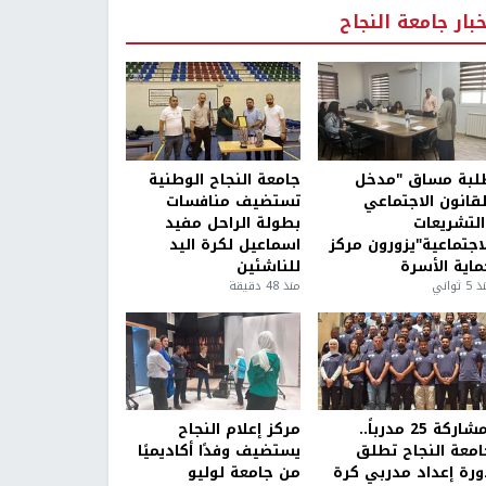
خبار جامعة النجاح
لبة مساق "مدخل
جامعة النجاح الوطنية
لقانون الاجتماعي
تستضيف منافسات
التشريعات
بطولة الراحل مفيد
لاجتماعية"يزورون مركز
اسماعيل لكرة اليد
ماية الأسرة
للناشئين
5 ثواني
منذ 48 دقيقة
بمشاركة 25 مدرباً..
مركز إعلام النجاح
امعة النجاح تطلق
يستضيف وفدًا أكاديميًا
ورة إعداد مدربي كرة
من جامعة لوليو