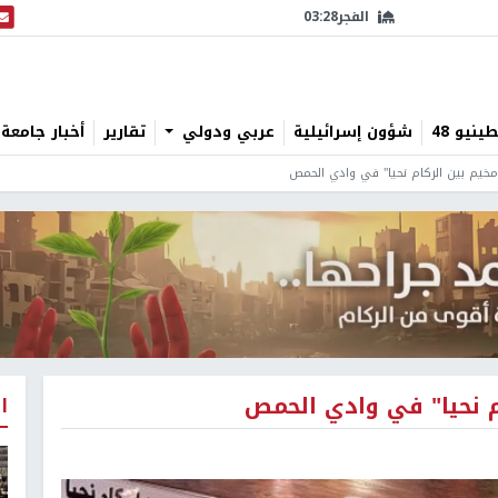
الفجر
03:28
البث
نيو 48
شؤون إسرائيلية
عربي ودولي
تقارير
أخبار جامعة 
"مخيم بين الركام نحيا" في وادي الحمص
ام نحيا" في وادي الحمص
ا