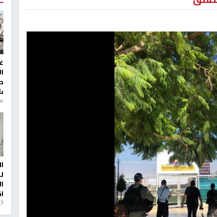
غ
ا
ط
ش
منذ 6
ا
ل
ا
ا
3 أيام، 23 ساعة ago