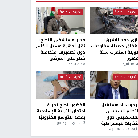
تصريحات خاصة
تصريحات خاصة
ازي حمد للشرق:
مدير مستشفى النجاح: :
لاتفاق حصيلة مفاوضات
نقل أجهزة غسيل الكلى
ويلة استمرت ستة
دون تجهيزات متكاملة
هور
خطر على المرضى
1 ثانية
منذ 2 ساعة
تصريحات خاصة
تصريحات خاصة
لرجوب: لا مستقبل
الخضور: نجاح تجربة
لنظام السياسي
امتحان التربية الإسلامية
لفلسطيني دون
يمهد للتوسع إلكترونيًا
نتخابات ديمقراطية
3 أسابيع، 1 يوم ago