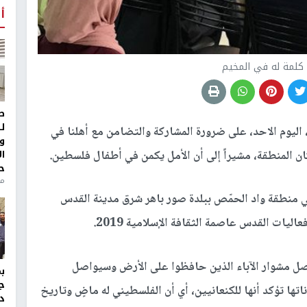
أ
ل كلمة له في المخيم
ط
ل
اليوم الاحد، على ضرورة المشاركة والتضامن مع أهلنا في
و
ا
 المنطقة، مشيراً إلى أن الأمل يكمن في أطفال فلسطين.
ح
منذ 
ي منطقة واد الحمّص ببلدة صور باهر شرق مدينة القدس
ليات القدس عاصمة الثقافة الإسلامية 2019.
صل مشوار الآباء الذين حافظوا على الأرض وسيواصل
ج
تها تؤكد أنها للكنعانيين، أي أن الفلسطيني له ماضٍ وتاريخ
د