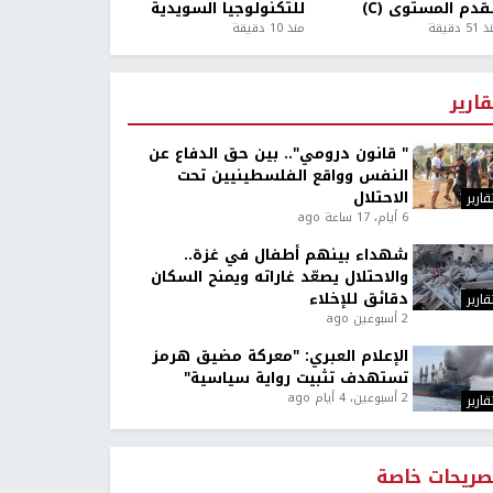
قدم المستوى (C)
للتكنولوجيا السويدية
5 دقيقة
منذ 10 دقيقة
قارير
" قانون درومي".. بين حق الدفاع عن
النفس وواقع الفلسطينيين تحت
الاحتلال
قارير
6 أيام، 17 ساعة ago
شهداء بينهم أطفال في غزة..
والاحتلال يصعّد غاراته ويمنح السكان
دقائق للإخلاء
قارير
2 أسبوعين ago
الإعلام العبري: "معركة مضيق هرمز
تستهدف تثبيت رواية سياسية"
2 أسبوعين، 4 أيام ago
قارير
صريحات خاصة