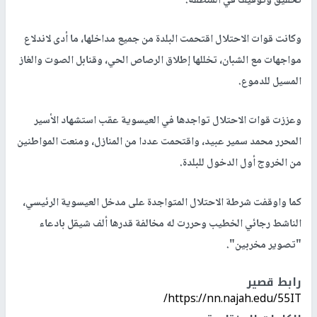
تحقيق وتوقيف في المنطقة.
وكانت قوات الاحتلال اقتحمت البلدة من جميع مداخلها، ما أدى لاندلاع
مواجهات مع الشبان، تخللها إطلاق الرصاص الحي، وقنابل الصوت والغاز
المسيل للدموع.
وعززت قوات الاحتلال تواجدها في العيسوية عقب استشهاد الأسير
المحرر محمد سمير عبيد، واقتحمت عددا من المنازل، ومنعت المواطنين
من الخروج أول الدخول للبلدة.
كما واوقفت شرطة الاحتلال المتواجدة على مدخل العيسوية الرئيسي،
الناشط رجائي الخطيب وحررت له مخالفة قدرها ألف شيقل بادعاء
"تصوير مخربين".
رابط قصير
https://nn.najah.edu/55IT/