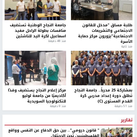
طلبة مساق "مدخل للقانون
جامعة النجاح الوطنية تستضيف
الاجتماعي والتشريعات
منافسات بطولة الراحل مفيد
الاجتماعية"يزورون مركز حماية
اسماعيل لكرة اليد للناشئين
الأسرة
منذ 48 دقيقة
منذ ثانية
بمشاركة 25 مدرباً.. جامعة النجاح
مركز إعلام النجاح يستضيف وفدًا
تطلق دورة إعداد مدربي كرة
أكاديميًا من جامعة لوليو
القدم المستوى (C)
للتكنولوجيا السويدية
منذ 51 دقيقة
منذ 9 دقيقة
تقارير
" قانون درومي".. بين حق الدفاع عن النفس وواقع
الفلسطينيين تحت الاحتلال