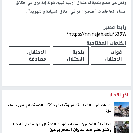
ونقل عن عضو بلدية الاحتلال، أرييه كينغ، قوله إنه يرى في إطلاق
أسماء الحاخامات "عنصرا آخر في إحلال السيادة والتهويد".
رابط قصير
https://nn.najah.edu/539W/
الكلمات المفتاحية
قوات
بلدية
الاحتلال،
الاحتلال
الاحتلال
مصادقة
اخر الأخبار
اصابات قرب الخط الأصفر وتحليق مكثف للاستطلاع في سماء
غزة
محافظة القدس: انسحاب قوات الاحتلال من مخيم قلنديا
وكفر عقب بعد عدوان استمر يومين