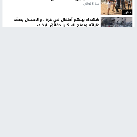
منذ 8 ثواني
تقارير
شهداء بينهم أطفال في غزة.. والاحتلال يصعّد
غاراته ويمنح السكان دقائق للإخلاء
منذ 11 ثانية
تقارير
الإعلام العبري: "معركة مضيق هرمز تستهدف تثبيت
رواية سياسية"
منذ 9 ثواني
تقارير
تصريحات خاصة
تصريحات خاصة
تصريحات خاصة
غازي حمد للشرق: الاتفاق حصيلة
مدير مستشفى النجاح: : نقل
مفاوضات طويلة استمرت ستة
أجهزة غسيل الكلى دون تجهيزات
شهور
متكاملة خطر على المرضى