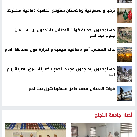
تركيا والسعودية وباكستان ستوقع اتفاقية دفاعية مشتركة
مستوطنون بحماية قوات الاحتلال يقتحمون برك سليمان
جنوب بيت لحم
حالة الطقس: أجواء صافية صيفية والحرارة حول معدلها العام
مستوطنون يهاجمون مجددا تجمع الكعابنة شرق الطيبة برام
الله
قوات الاحتلال تنصب حاجزا عسكريا شرق بيت لحم
أخبار جامعة النجاح