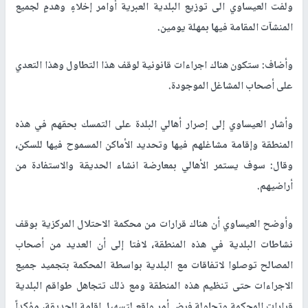
ولفت العيساوي الى توزيع البلدية العبرية أوامر إخلاءٍ وهدمٍ لجميع
المنشآت المقامة فيها بمهلة يومين
.
وأضاف: ستكون هناك اجراءات قانونية لوقف هذا التطاول وهذا التعدي
على أصحاب المشاغل الموجودة
.
وأشار العيساوي إلى إصرار أهالي البلدة على التمسك بحقهم في هذه
المنطقة وإقامة مشاغلهم فيها وتحديد الأماكن المسموح فيها للسكن،
وقال: سوف يستمر الأهالي بمعارضة انشاء الحديقة والاستفادة من
أراضيهم
.
وأوضح العيساوي أن هناك قرارات من محكمة الاحتلال المركزية بوقف
نشاطات البلدية في هذه المنطقة، لافتا إلى أن العديد من أصحاب
المصالح توصلوا لاتفاقات مع البلدية بواسطة المحكمة بتجميد جميع
الاجراءات حتى تنظيم هذه المنطقة ومع ذلك تتجاهل طواقم البلدية
قرارات المحكمة وتحاولة فرض أمر واقع لتسهيل اقامة الحديقة، مؤكداً