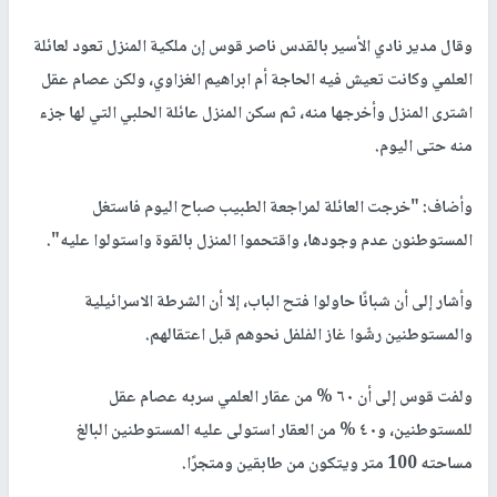
وقال مدير نادي الأسير بالقدس ناصر قوس إن ملكية المنزل تعود لعائلة
العلمي وكانت تعيش فيه الحاجة أم ابراهيم الغزاوي، ولكن عصام عقل
اشترى المنزل وأخرجها منه، ثم سكن المنزل عائلة الحلبي التي لها جزء
منه حتى اليوم.
وأضاف: "خرجت العائلة لمراجعة الطبيب صباح اليوم فاستغل
المستوطنون عدم وجودها، واقتحموا المنزل بالقوة واستولوا عليه".
وأشار إلى أن شبانًا حاولوا فتح الباب، إلا أن الشرطة الاسرائيلية
والمستوطنين رشّوا غاز الفلفل نحوهم قبل اعتقالهم.
ولفت قوس إلى أن ٦٠ % من عقار العلمي سربه عصام عقل
للمستوطنين، و٤٠ % من العقار استولى عليه المستوطنين البالغ
مساحته 100 متر ويتكون من طابقين ومتجرًا.