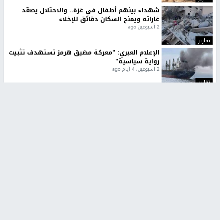
شهداء بينهم أطفال في غزة.. والاحتلال يصعّد
غاراته ويمنح السكان دقائق للإخلاء
2 أسبوعين ago
تقارير
الإعلام العبري: "معركة مضيق هرمز تستهدف تثبيت
رواية سياسية"
2 أسبوعين، 4 أيام ago
تقارير
تصريحات خاصة
تصريحات خاصة
تصريحات خاصة
غازي حمد للشرق: الاتفاق حصيلة
مدير مستشفى النجاح: : نقل
مفاوضات طويلة استمرت ستة
أجهزة غسيل الكلى دون تجهيزات
شهور
متكاملة خطر على المرضى
منذ 16 ثانية
منذ 2 ساعة