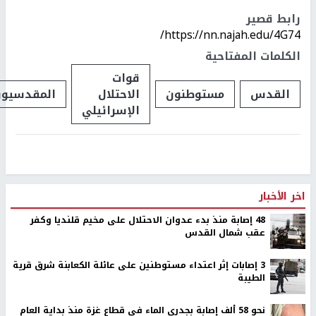
رابط قصير
https://nn.najah.edu/4G74/
الكلمات المفتاحية
قوات
القدس
مستوطنون
الاحتلال
المقدسيو
الإسرائيلي
اخر الأخبار
48 إصابة منذ بدء عدوان الاحتلال على مخيم قلنديا وكفر
عقب شمال القدس
‏3 إصابات إثر اعتداء مستوطنين على عائلة الكعابنة شرق قرية
الطيبة
نحو 58 ألف إصابة بجدري الماء في قطاع غزة منذ بداية العام