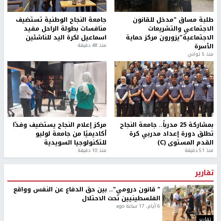
طلبة مساق "مدخل للقانون
جامعة النجاح الوطنية تستضيف
الاجتماعي والتشريعات
منافسات بطولة الراحل مفيد
الاجتماعية"يزورون مركز حماية
اسماعيل لكرة اليد للناشئين
الأسرة
منذ 48 دقيقة
منذ 5 ثواني
بمشاركة 25 مدرباً.. جامعة النجاح
مركز إعلام النجاح يستضيف وفدًا
تطلق دورة إعداد مدربي كرة
أكاديميًا من جامعة لوليو
القدم المستوى (C)
للتكنولوجيا السويدية
منذ 51 دقيقة
منذ 10 دقيقة
تقارير
" قانون درومي".. بين حق الدفاع عن النفس وواقع
الفلسطينيين تحت الاحتلال
6 أيام، 17 ساعة ago
تقارير