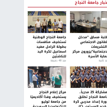
خبار جامعة النجاح
لبة مساق "مدخل
جامعة النجاح الوطنية
لقانون الاجتماعي
تستضيف منافسات
التشريعات
بطولة الراحل مفيد
لاجتماعية"يزورون مركز
اسماعيل لكرة اليد
ماية الأسرة
للناشئين
ذ ثانية
منذ 48 دقيقة
بمشاركة 25 مدرباً..
مركز إعلام النجاح
امعة النجاح تطلق
يستضيف وفدًا أكاديميًا
ورة إعداد مدربي كرة
من جامعة لوليو
قدم المستوى (C)
للتكنولوجيا السويدية