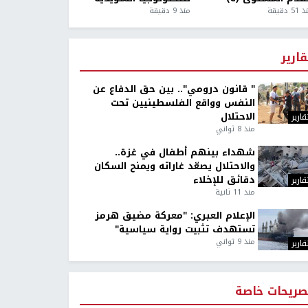
5 دقيقة
منذ 9 دقيقة
قارير
" قانون درومي".. بين حق الدفاع عن
النفس وواقع الفلسطينيين تحت
الاحتلال
قارير
منذ 8 ثواني
شهداء بينهم أطفال في غزة..
والاحتلال يصعّد غاراته ويمنح السكان
دقائق للإخلاء
قارير
منذ 11 ثانية
الإعلام العبري: "معركة مضيق هرمز
تستهدف تثبيت رواية سياسية"
منذ 9 ثواني
قارير
صريحات خاصة