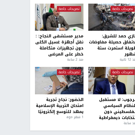
تصريحات خاصة
تصريحات خاصة
ازي حمد للشرق:
مدير مستشفى النجاح: :
لاتفاق حصيلة مفاوضات
نقل أجهزة غسيل الكلى
ويلة استمرت ستة
دون تجهيزات متكاملة
هور
خطر على المرضى
1 ثانية
منذ 2 ساعة
تصريحات خاصة
تصريحات خاصة
لرجوب: لا مستقبل
الخضور: نجاح تجربة
لنظام السياسي
امتحان التربية الإسلامية
لفلسطيني دون
يمهد للتوسع إلكترونيًا
نتخابات ديمقراطية
1 شهر ago
ذ ساعة