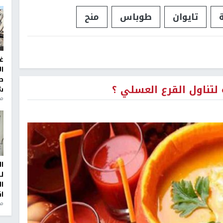
تايوان
طوباس
منح
غ
ا
ط
لتناول القرع العسلي ؟
ش
منذ 2
ا
ل
ا
ا
من