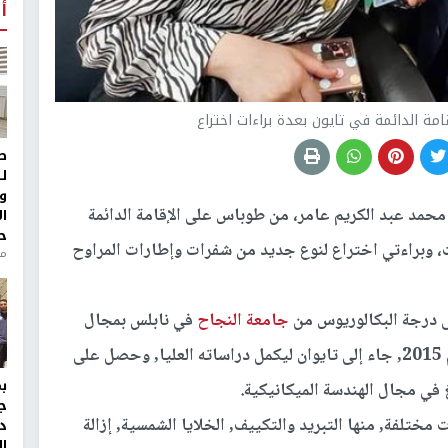
أ
ة الدائمة في تايون بعدة براءات اختراع
ط
ل
و
مد عبد الكريم عامر، من طوباس على الإقامة الدائمة
ا
ح
ونيات، وبراءتي اختراع لنوع جديد من شفرات وإطارات المراوح
من
ى درجة البكالوريوس من
جامعة النجاح
في نابلس بمجال
هندسة الميكاترونيكس والروبوتات والأتمتة. في عام 2015, جاء إلى تايوان ليكمل دراساته العليا, وحصل على
في مجال الهندسة الميكانيكية.
ج
جاوزت 30 بحثاً في مجالات مختلفة, منها التبريد والتكييف, الخلايا الشمسية, إزالة
د
ال