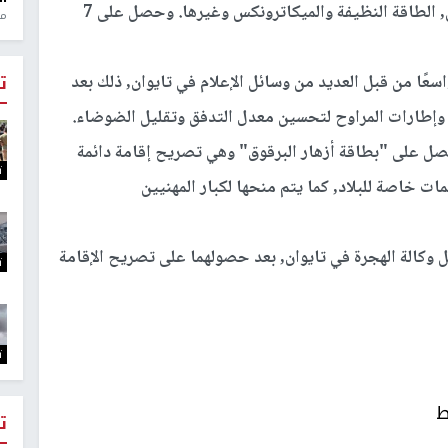
الجليد, سوائل النانو وتطبيقاتها, الذكاء الاصطناعي, الطاقة النظيفة والميكاترونكس وغيرها. وحصل على 7
منذ 1
اسعًا من قبل العديد من وسائل الإعلام في تايوان, ذلك بعد
ت
إطارات المراوح لتحسين معدل التدفق وتقليل الضوضاء.
حصل على "بطاقة أزهار البرقوق" وهي تصريح إقامة دائمة
ت
ات خاصة للبلاد, كما يتم منحها لكبار المهنيين
وكالة الهجرة في تايوان, بعد حصولهما على تصريح الإقامة
ت
ت
ط
ت