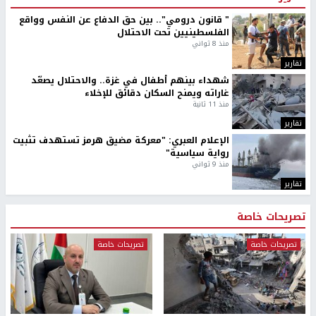
" قانون درومي".. بين حق الدفاع عن النفس وواقع
الفلسطينيين تحت الاحتلال
منذ 8 ثواني
تقارير
شهداء بينهم أطفال في غزة.. والاحتلال يصعّد
غاراته ويمنح السكان دقائق للإخلاء
منذ 11 ثانية
تقارير
الإعلام العبري: "معركة مضيق هرمز تستهدف تثبيت
رواية سياسية"
منذ 9 ثواني
تقارير
تصريحات خاصة
تصريحات خاصة
تصريحات خاصة