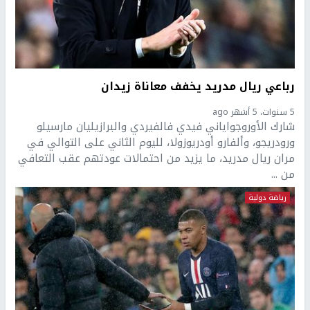
رباعي ريال مدريد يخفف معاناة زيدان
5 سنوات، 5 أشهر ago
شارك الأوروجواياني فيدي فالفيردي والبرازيليان مارسيلو
ورودريجو، وألفارو أودريوزولا، لليوم الثاني على التوالي في
مران ريال مدريد، ما يزيد من احتمالات عودتهم عقب التعافي
من ...
رياضة دولية