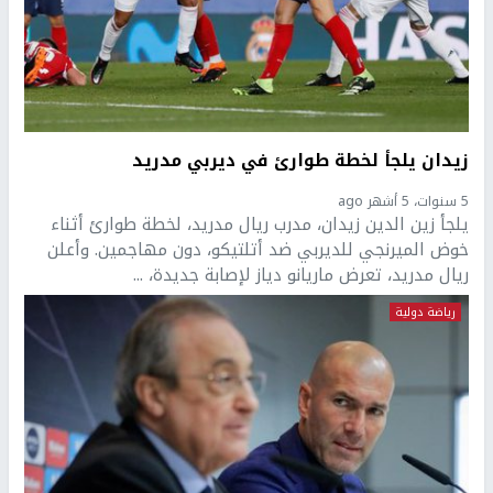
زيدان يلجأ لخطة طوارئ في ديربي مدريد
5 سنوات، 5 أشهر ago
يلجأ زين الدين زيدان، مدرب ريال مدريد، لخطة طوارئ أثناء
خوض الميرنجي للديربي ضد أتلتيكو، دون مهاجمين. وأعلن
ريال مدريد، تعرض ماريانو دياز لإصابة جديدة، ...
رياضة دولية