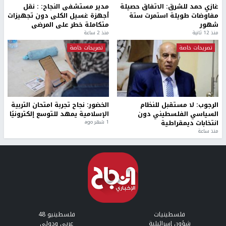
غازي حمد للشرق: الاتفاق حصيلة
مدير مستشفى النجاح: : نقل
مفاوضات طويلة استمرت ستة
أجهزة غسيل الكلى دون تجهيزات
شهور
متكاملة خطر على المرضى
منذ 12 ثانية
منذ 2 ساعة
تصريحات خاصة
تصريحات خاصة
الرجوب: لا مستقبل للنظام
الخضور: نجاح تجربة امتحان التربية
السياسي الفلسطيني دون
الإسلامية يمهد للتوسع إلكترونيًا
انتخابات ديمقراطية
1 شهر ago
منذ ساعة
فلسطينيات
فلسطينيو 48
شؤون إسرائيلية
عربي ودولي