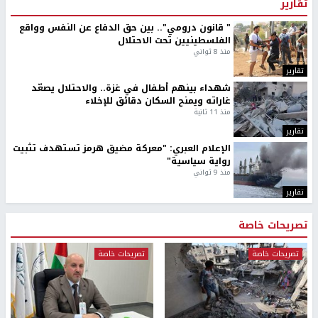
تقارير
" قانون درومي".. بين حق الدفاع عن النفس وواقع
الفلسطينيين تحت الاحتلال
منذ 8 ثواني
تقارير
شهداء بينهم أطفال في غزة.. والاحتلال يصعّد
غاراته ويمنح السكان دقائق للإخلاء
منذ 11 ثانية
تقارير
الإعلام العبري: "معركة مضيق هرمز تستهدف تثبيت
رواية سياسية"
منذ 9 ثواني
تقارير
تصريحات خاصة
تصريحات خاصة
تصريحات خاصة