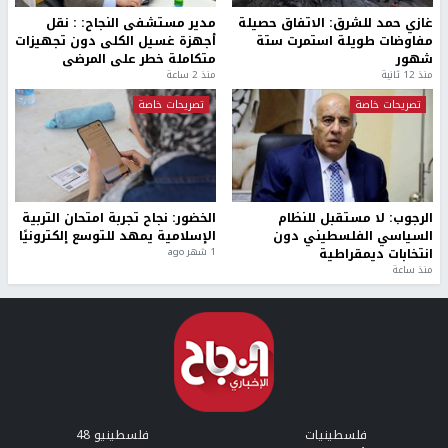
غازي حمد للشرق: الاتفاق حصيلة
مدير مستشفى النجاح: : نقل
مفاوضات طويلة استمرت ستة
أجهزة غسيل الكلى دون تجهيزات
شهور
متكاملة خطر على المرضى
منذ 12 ثانية
منذ 2 ساعة
تصريحات خاصة
تصريحات خاصة
الرجوب: لا مستقبل للنظام
الخضور: نجاح تجربة امتحان التربية
السياسي الفلسطيني دون
الإسلامية يمهد للتوسع إلكترونيًا
انتخابات ديمقراطية
1 شهر ago
منذ ساعة
فلسطينيات
فلسطينيو 48