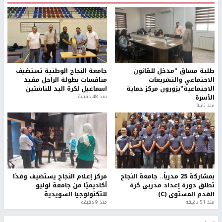
طلبة مساق "مدخل للقانون
جامعة النجاح الوطنية تستضيف
الاجتماعي والتشريعات
منافسات بطولة الراحل مفيد
الاجتماعية"يزورون مركز حماية
اسماعيل لكرة اليد للناشئين
الأسرة
منذ 48 دقيقة
منذ ثانية
بمشاركة 25 مدرباً.. جامعة النجاح
مركز إعلام النجاح يستضيف وفدًا
تطلق دورة إعداد مدربي كرة
أكاديميًا من جامعة لوليو
القدم المستوى (C)
للتكنولوجيا السويدية
منذ 51 دقيقة
منذ 9 دقيقة