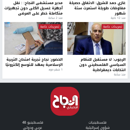
غازي حمد للشرق: الاتفاق حصيلة
مدير مستشفى النجاح: : نقل
مفاوضات طويلة استمرت ستة
أجهزة غسيل الكلى دون تجهيزات
شهور
متكاملة خطر على المرضى
منذ 12 ثانية
منذ 2 ساعة
تصريحات خاصة
تصريحات خاصة
الرجوب: لا مستقبل للنظام
الخضور: نجاح تجربة امتحان التربية
السياسي الفلسطيني دون
الإسلامية يمهد للتوسع إلكترونيًا
انتخابات ديمقراطية
1 شهر ago
منذ ساعة
فلسطينيات
فلسطينيو 48
شؤون إسرائيلية
عربي ودولي