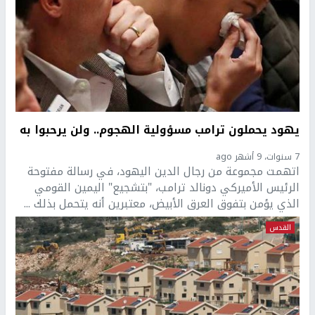
يهود يحملون ترامب مسؤولية الهجوم.. ولن يرحبوا به
7 سنوات، 9 أشهر ago
اتهمت مجموعة من رجال الدين اليهود، في رسالة مفتوحة
الرئيس الأميركي دونالد ترامب، "بتشجيع" اليمين القومي
الذي يؤمن بتفوق العرق الأبيض، معتبرين أنه يتحمل بذلك ...
القدس