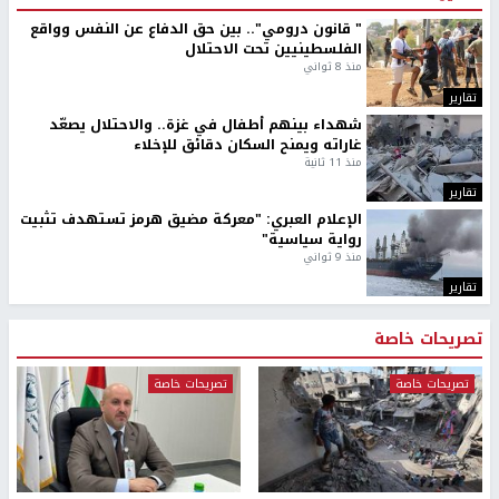
" قانون درومي".. بين حق الدفاع عن النفس وواقع
الفلسطينيين تحت الاحتلال
منذ 8 ثواني
تقارير
شهداء بينهم أطفال في غزة.. والاحتلال يصعّد
غاراته ويمنح السكان دقائق للإخلاء
منذ 11 ثانية
تقارير
الإعلام العبري: "معركة مضيق هرمز تستهدف تثبيت
رواية سياسية"
منذ 9 ثواني
تقارير
تصريحات خاصة
تصريحات خاصة
تصريحات خاصة