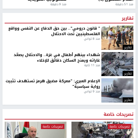
منذ 51 دقيقة
منذ 9 دقيقة
تقارير
" قانون درومي".. بين حق الدفاع عن النفس وواقع
الفلسطينيين تحت الاحتلال
منذ 8 ثواني
تقارير
شهداء بينهم أطفال في غزة.. والاحتلال يصعّد
غاراته ويمنح السكان دقائق للإخلاء
منذ 11 ثانية
تقارير
الإعلام العبري: "معركة مضيق هرمز تستهدف تثبيت
رواية سياسية"
منذ 9 ثواني
تقارير
تصريحات خاصة
تصريحات خاصة
تصريحات خاصة