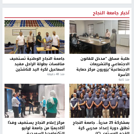
أخبار جامعة النجاح
طلبة مساق "مدخل للقانون
جامعة النجاح الوطنية تستضيف
الاجتماعي والتشريعات
منافسات بطولة الراحل مفيد
الاجتماعية"يزورون مركز حماية
اسماعيل لكرة اليد للناشئين
الأسرة
منذ 48 دقيقة
منذ ثانية
بمشاركة 25 مدرباً.. جامعة النجاح
مركز إعلام النجاح يستضيف وفدًا
تطلق دورة إعداد مدربي كرة
أكاديميًا من جامعة لوليو
القدم المستوى (C)
للتكنولوجيا السويدية