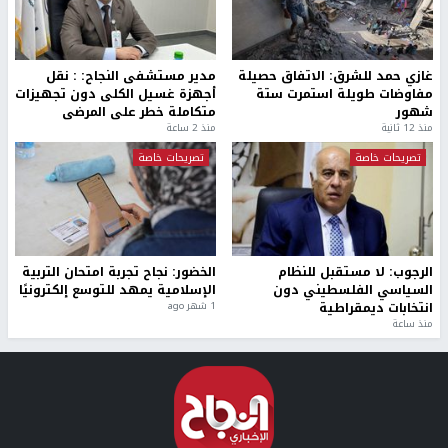
غازي حمد للشرق: الاتفاق حصيلة
مدير مستشفى النجاح: : نقل
مفاوضات طويلة استمرت ستة
أجهزة غسيل الكلى دون تجهيزات
شهور
متكاملة خطر على المرضى
منذ 12 ثانية
منذ 2 ساعة
تصريحات خاصة
تصريحات خاصة
الرجوب: لا مستقبل للنظام
الخضور: نجاح تجربة امتحان التربية
السياسي الفلسطيني دون
الإسلامية يمهد للتوسع إلكترونيًا
انتخابات ديمقراطية
1 شهر ago
منذ ساعة