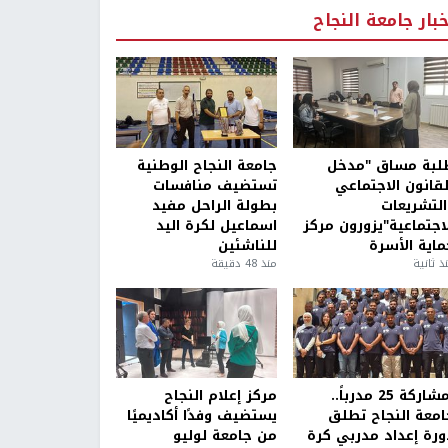
خبار جامعة النجاح
لبة مساق "مدخل
جامعة النجاح الوطنية
لقانون الاجتماعي
تستضيف منافسات
التشريعات
بطولة الراحل مفيد
لاجتماعية"يزورون مركز
اسماعيل لكرة اليد
ماية الأسرة
للناشئين
ذ ثانية
منذ 48 دقيقة
بمشاركة 25 مدرباً..
مركز إعلام النجاح
امعة النجاح تطلق
يستضيف وفدًا أكاديميًا
ورة إعداد مدربي كرة
من جامعة لوليو