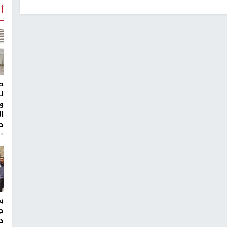
أ
ط
ل
و
ا
ح
من
ج
د