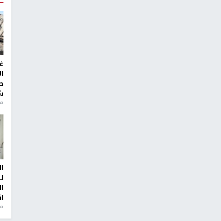
غ
ا
ط
ش
منذ 2
ا
ل
ا
ا
من