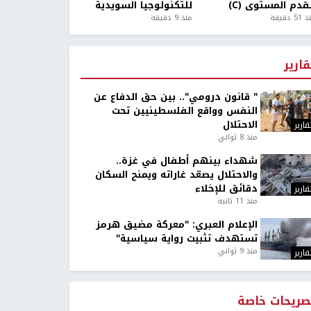
قدم المستوى (C)
للتكنولوجيا السويدية
5 دقيقة
منذ 9 دقيقة
قارير
" قانون درومي".. بين حق الدفاع عن
النفس وواقع الفلسطينيين تحت
الاحتلال
قارير
منذ 8 ثواني
شهداء بينهم أطفال في غزة..
والاحتلال يصعّد غاراته ويمنح السكان
دقائق للإخلاء
قارير
منذ 11 ثانية
الإعلام العبري: "معركة مضيق هرمز
تستهدف تثبيت رواية سياسية"
منذ 9 ثواني
قارير
صريحات خاصة