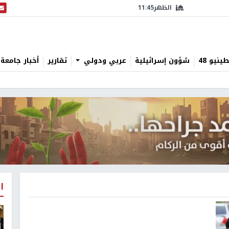
الظهر
11:45
البث
نيو 48
شؤون إسرائيلية
عربي ودولي
تقارير
أخبار جامعة 
ا