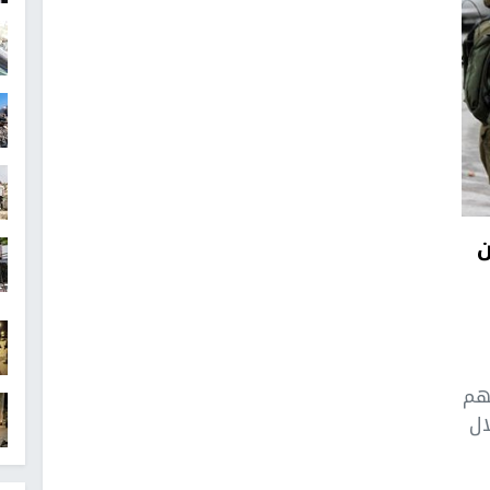
ن
هم
ال