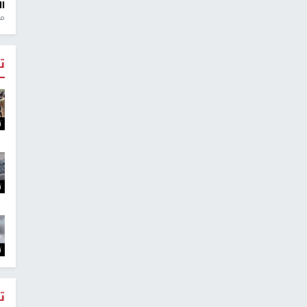
ال
منذ 1
ت
ت
ت
ت
ت