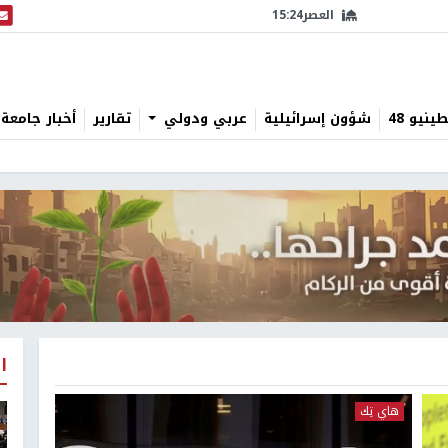
العصر
15:24
البث
نيو 48
شؤون إسرائيلية
عربي ودولي
تقارير
أخبار جامعة 
ا
هاي تِك