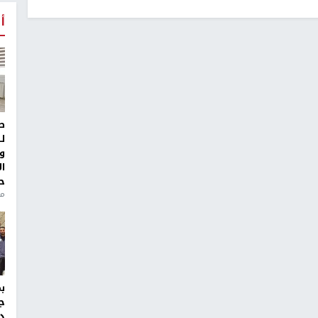
أ
ط
ل
و
ا
ح
منذ 
ج
د