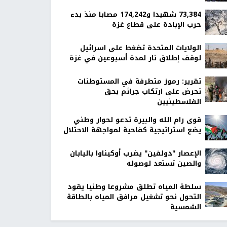
73,384 شهيدا و174,242 مصابا منذ بدء
حرب الإبادة على قطاع غزة
الولايات المتحدة تضغط على اسرائيل
لوقف إطلاق نار لمدة أسبوعين في غزة
تقرير: رموز متطرفة في المستوطنات
تحرض على ارتكاب جرائم بحق
الفلسطينيين
قوى رام الله والبيرة تدعو لحوار وطني
يضع استراتيجية كفاحية لمواجهة الاحتلال
الإعصار "دولفين" يضرب أوكيناوا باليابان
والصين تستعد لوصوله
سلطة المياه تطلق مشروعا وطنيا يقود
التحول نحو تشغيل مرافق المياه بالطاقة
الشمسية