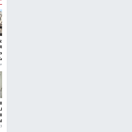
غ
ا
ط
ش
منذ 6
ا
ل
ا
ا
3 أيام، 23 ساعة ago