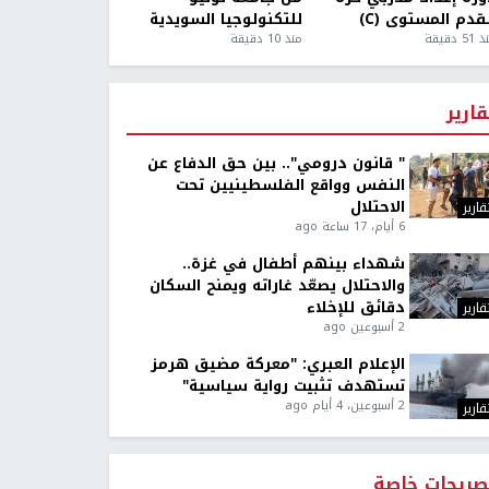
قدم المستوى (C)
للتكنولوجيا السويدية
5 دقيقة
منذ 10 دقيقة
قارير
" قانون درومي".. بين حق الدفاع عن
النفس وواقع الفلسطينيين تحت
الاحتلال
قارير
6 أيام، 17 ساعة ago
شهداء بينهم أطفال في غزة..
والاحتلال يصعّد غاراته ويمنح السكان
دقائق للإخلاء
قارير
2 أسبوعين ago
الإعلام العبري: "معركة مضيق هرمز
تستهدف تثبيت رواية سياسية"
2 أسبوعين، 4 أيام ago
قارير
صريحات خاصة