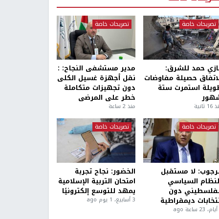
تصريحات خاصة
تصريحات خاصة
ازي حمد للشرق:
مدير مستشفى النجاح: :
لاتفاق حصيلة مفاوضات
نقل أجهزة غسيل الكلى
ويلة استمرت ستة
دون تجهيزات متكاملة
هور
خطر على المرضى
1 ثانية
منذ 2 ساعة
تصريحات خاصة
تصريحات خاصة
لرجوب: لا مستقبل
الخضور: نجاح تجربة
لنظام السياسي
امتحان التربية الإسلامية
لفلسطيني دون
يمهد للتوسع إلكترونيًا
نتخابات ديمقراطية
3 أسابيع، 1 يوم ago