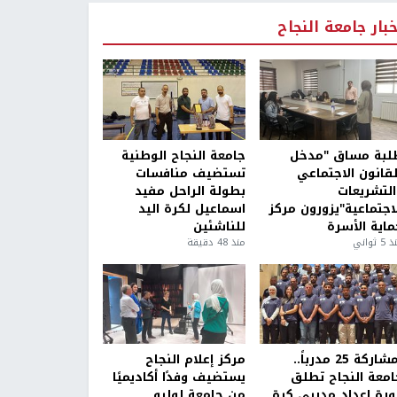
خبار جامعة النجاح
لبة مساق "مدخل
جامعة النجاح الوطنية
لقانون الاجتماعي
تستضيف منافسات
التشريعات
بطولة الراحل مفيد
لاجتماعية"يزورون مركز
اسماعيل لكرة اليد
ماية الأسرة
للناشئين
5 ثواني
منذ 48 دقيقة
بمشاركة 25 مدرباً..
مركز إعلام النجاح
امعة النجاح تطلق
يستضيف وفدًا أكاديميًا
ورة إعداد مدربي كرة
من جامعة لوليو