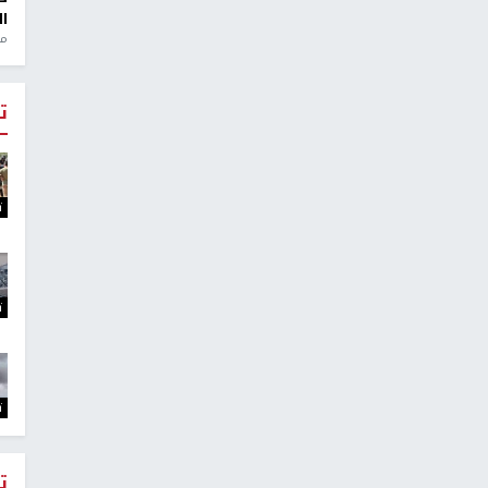
ال
منذ 1
ت
ت
ت
ت
ت