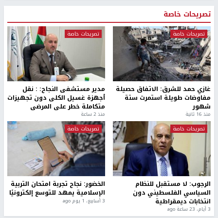
تصريحات خاصة
تصريحات خاصة
تصريحات خاصة
غازي حمد للشرق: الاتفاق حصيلة
مدير مستشفى النجاح: : نقل
مفاوضات طويلة استمرت ستة
أجهزة غسيل الكلى دون تجهيزات
شهور
متكاملة خطر على المرضى
منذ 16 ثانية
منذ 2 ساعة
تصريحات خاصة
تصريحات خاصة
الرجوب: لا مستقبل للنظام
الخضور: نجاح تجربة امتحان التربية
السياسي الفلسطيني دون
الإسلامية يمهد للتوسع إلكترونيًا
انتخابات ديمقراطية
3 أسابيع، 1 يوم ago
3 أيام، 23 ساعة ago