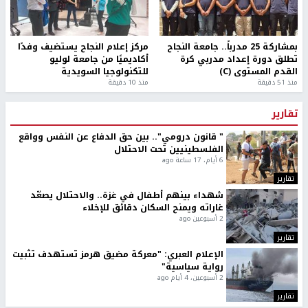
بمشاركة 25 مدرباً.. جامعة النجاح
مركز إعلام النجاح يستضيف وفدًا
تطلق دورة إعداد مدربي كرة
أكاديميًا من جامعة لوليو
القدم المستوى (C)
للتكنولوجيا السويدية
منذ 51 دقيقة
منذ 10 دقيقة
تقارير
" قانون درومي".. بين حق الدفاع عن النفس وواقع
الفلسطينيين تحت الاحتلال
6 أيام، 17 ساعة ago
تقارير
شهداء بينهم أطفال في غزة.. والاحتلال يصعّد
غاراته ويمنح السكان دقائق للإخلاء
2 أسبوعين ago
تقارير
الإعلام العبري: "معركة مضيق هرمز تستهدف تثبيت
رواية سياسية"
2 أسبوعين، 4 أيام ago
تقارير