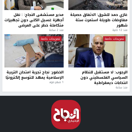
غازي حمد للشرق: الاتفاق حصيلة
مدير مستشفى النجاح: : نقل
مفاوضات طويلة استمرت ستة
أجهزة غسيل الكلى دون تجهيزات
شهور
متكاملة خطر على المرضى
منذ 12 ثانية
منذ 2 ساعة
تصريحات خاصة
تصريحات خاصة
الرجوب: لا مستقبل للنظام
الخضور: نجاح تجربة امتحان التربية
السياسي الفلسطيني دون
الإسلامية يمهد للتوسع إلكترونيًا
انتخابات ديمقراطية
1 شهر ago
منذ ساعة