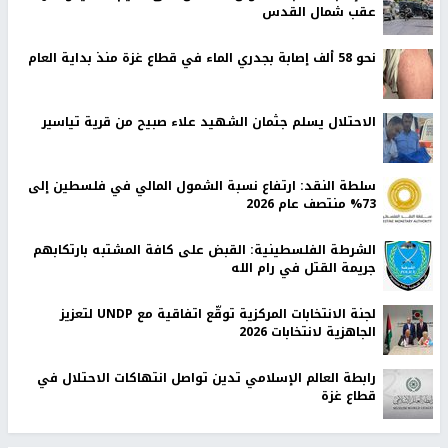
عقب شمال القدس
نحو 58 ألف إصابة بجدري الماء في قطاع غزة منذ بداية العام
الاحتلال يسلم جثمان الشهيد علاء صبيح من قرية تياسير
سلطة النقد: ارتفاع نسبة الشمول المالي في فلسطين إلى
73% منتصف عام 2026
الشرطة الفلسطينية: القبض على كافة المشتبه بارتكابهم
جريمة القتل في رام الله
لجنة الانتخابات المركزية توقّع اتفاقية مع UNDP لتعزيز
الجاهزية لانتخابات 2026
رابطة العالم الإسلامي تدين تواصل انتهاكات الاحتلال في
قطاع غزة