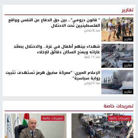
تقارير
" قانون درومي".. بين حق الدفاع عن النفس وواقع
الفلسطينيين تحت الاحتلال
منذ 8 ثواني
تقارير
شهداء بينهم أطفال في غزة.. والاحتلال يصعّد
غاراته ويمنح السكان دقائق للإخلاء
منذ 11 ثانية
تقارير
الإعلام العبري: "معركة مضيق هرمز تستهدف تثبيت
رواية سياسية"
منذ 9 ثواني
تقارير
تصريحات خاصة
تصريحات خاصة
تصريحات خاصة