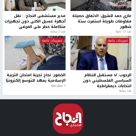
غازي حمد للشرق: الاتفاق حصيلة
مدير مستشفى النجاح: : نقل
مفاوضات طويلة استمرت ستة
أجهزة غسيل الكلى دون تجهيزات
شهور
متكاملة خطر على المرضى
منذ 12 ثانية
منذ 2 ساعة
تصريحات خاصة
تصريحات خاصة
الرجوب: لا مستقبل للنظام
الخضور: نجاح تجربة امتحان التربية
السياسي الفلسطيني دون
الإسلامية يمهد للتوسع إلكترونيًا
انتخابات ديمقراطية
1 شهر ago
منذ ساعة