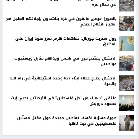
في قطاع غزة
بالصور| مرضى عالقون في غزة يناشدون بإجلائهم العاجل مع
انهيار النظام الصحي
وول ستريت جورنال: تفاهمات هرمز تعزز نفوذ إيران على
المضيق
الاحتلال يقتحم قرى في نابلس ويداهم منازل ويستجوب
مواطنين
الاحتلال يطرح عطاءً لبناء 627 وحدة استيطانية في رام الله
والبيرة
ملتقى "شعراء من أجل فلسطين" في الأرجنتين يحيي إرث
محمود درويش
صورة مسرّبة تكشف تفاصيل جديدة حول مقتل مسنّين
فلسطينيين في بيت لاهيا