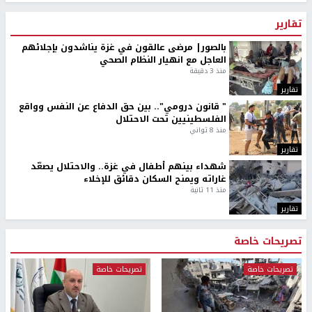
تقارير
بالصور| مرضى عالقون في غزة يناشدون بإجلائهم
العاجل مع انهيار النظام الصحي
منذ 3 دقيقة
تقارير
" قانون درومي".. بين حق الدفاع عن النفس وواقع
الفلسطينيين تحت الاحتلال
منذ 8 ثواني
تقارير
شهداء بينهم أطفال في غزة.. والاحتلال يصعّد
غاراته ويمنح السكان دقائق للإخلاء
منذ 11 ثانية
تقارير
تصريحات خاصة
تصريحات خاصة
تصريحات خاصة