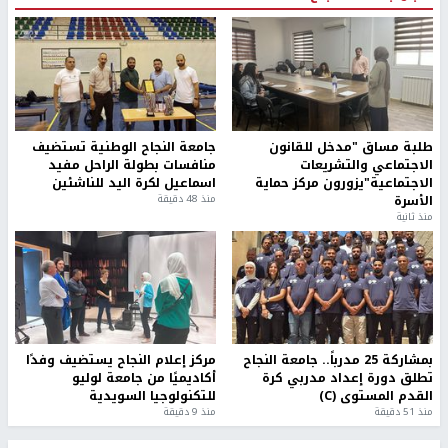
طلبة مساق "مدخل للقانون
جامعة النجاح الوطنية تستضيف
الاجتماعي والتشريعات
منافسات بطولة الراحل مفيد
الاجتماعية"يزورون مركز حماية
اسماعيل لكرة اليد للناشئين
الأسرة
منذ 48 دقيقة
منذ ثانية
بمشاركة 25 مدرباً.. جامعة النجاح
مركز إعلام النجاح يستضيف وفدًا
تطلق دورة إعداد مدربي كرة
أكاديميًا من جامعة لوليو
القدم المستوى (C)
للتكنولوجيا السويدية
منذ 51 دقيقة
منذ 9 دقيقة