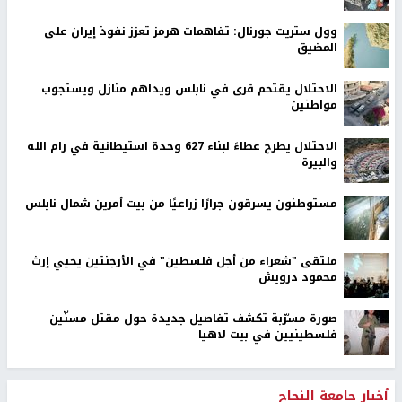
وول ستريت جورنال: تفاهمات هرمز تعزز نفوذ إيران على
المضيق
الاحتلال يقتحم قرى في نابلس ويداهم منازل ويستجوب
مواطنين
الاحتلال يطرح عطاءً لبناء 627 وحدة استيطانية في رام الله
والبيرة
مستوطنون يسرقون جرارًا زراعيًا من بيت أمرين شمال نابلس
ملتقى "شعراء من أجل فلسطين" في الأرجنتين يحيي إرث
محمود درويش
صورة مسرّبة تكشف تفاصيل جديدة حول مقتل مسنّين
فلسطينيين في بيت لاهيا
أخبار جامعة النجاح