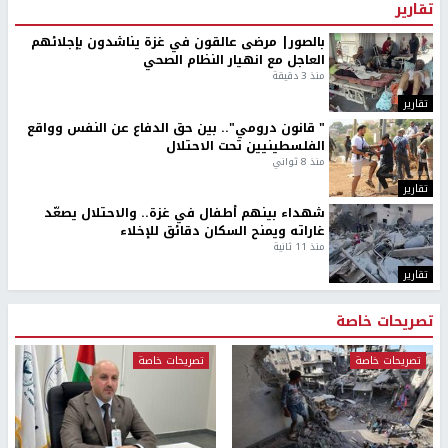
تقارير
بالصور| مرضى عالقون في غزة يناشدون بإجلائهم
العاجل مع انهيار النظام الصحي
منذ 3 دقيقة
تقارير
" قانون درومي".. بين حق الدفاع عن النفس وواقع
الفلسطينيين تحت الاحتلال
منذ 8 ثواني
تقارير
شهداء بينهم أطفال في غزة.. والاحتلال يصعّد
غاراته ويمنح السكان دقائق للإخلاء
منذ 11 ثانية
تقارير
تصريحات خاصة
تصريحات خاصة
تصريحات خاصة