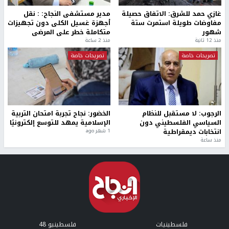
غازي حمد للشرق: الاتفاق حصيلة
مدير مستشفى النجاح: : نقل
مفاوضات طويلة استمرت ستة
أجهزة غسيل الكلى دون تجهيزات
شهور
متكاملة خطر على المرضى
منذ 12 ثانية
منذ 2 ساعة
تصريحات خاصة
تصريحات خاصة
الرجوب: لا مستقبل للنظام
الخضور: نجاح تجربة امتحان التربية
السياسي الفلسطيني دون
الإسلامية يمهد للتوسع إلكترونيًا
انتخابات ديمقراطية
1 شهر ago
منذ ساعة
فلسطينيات
فلسطينيو 48