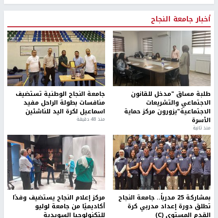
أخبار جامعة النجاح
طلبة مساق "مدخل للقانون
جامعة النجاح الوطنية تستضيف
الاجتماعي والتشريعات
منافسات بطولة الراحل مفيد
الاجتماعية"يزورون مركز حماية
اسماعيل لكرة اليد للناشئين
الأسرة
منذ 48 دقيقة
منذ ثانية
بمشاركة 25 مدرباً.. جامعة النجاح
مركز إعلام النجاح يستضيف وفدًا
تطلق دورة إعداد مدربي كرة
أكاديميًا من جامعة لوليو
القدم المستوى (C)
للتكنولوجيا السويدية