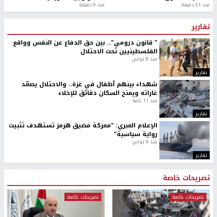
منذ 51 دقيقة
منذ 9 دقيقة
تقارير
" قانون درومي".. بين حق الدفاع عن النفس وواقع
الفلسطينيين تحت الاحتلال
منذ 8 ثواني
تقارير
شهداء بينهم أطفال في غزة.. والاحتلال يصعّد
غاراته ويمنح السكان دقائق للإخلاء
منذ 11 ثانية
تقارير
الإعلام العبري: "معركة مضيق هرمز تستهدف تثبيت
رواية سياسية"
منذ 9 ثواني
تقارير
تصريحات خاصة
تصريحات خاصة
تصريحات خاصة