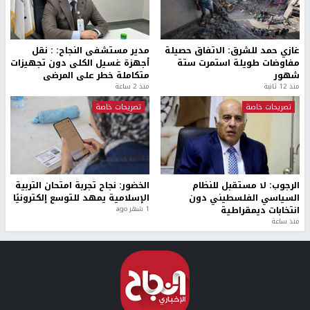
غازي حمد للشرق: الاتفاق حصيلة
مدير مستشفى النجاح: : نقل
مفاوضات طويلة استمرت ستة
أجهزة غسيل الكلى دون تجهيزات
شهور
متكاملة خطر على المرضى
منذ 12 ثانية
منذ 2 ساعة
تصريحات خاصة
تصريحات خاصة
الرجوب: لا مستقبل للنظام
الخضور: نجاح تجربة امتحان التربية
السياسي الفلسطيني دون
الإسلامية يمهد للتوسع إلكترونيًا
انتخابات ديمقراطية
1 شهر ago
منذ ساعة