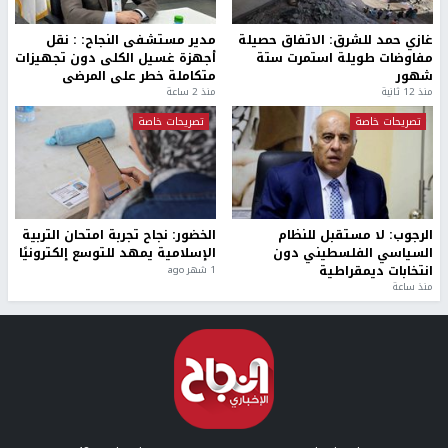
غازي حمد للشرق: الاتفاق حصيلة
مدير مستشفى النجاح: : نقل
مفاوضات طويلة استمرت ستة
أجهزة غسيل الكلى دون تجهيزات
شهور
متكاملة خطر على المرضى
منذ 12 ثانية
منذ 2 ساعة
تصريحات خاصة
تصريحات خاصة
الرجوب: لا مستقبل للنظام
الخضور: نجاح تجربة امتحان التربية
السياسي الفلسطيني دون
الإسلامية يمهد للتوسع إلكترونيًا
انتخابات ديمقراطية
1 شهر ago
منذ ساعة