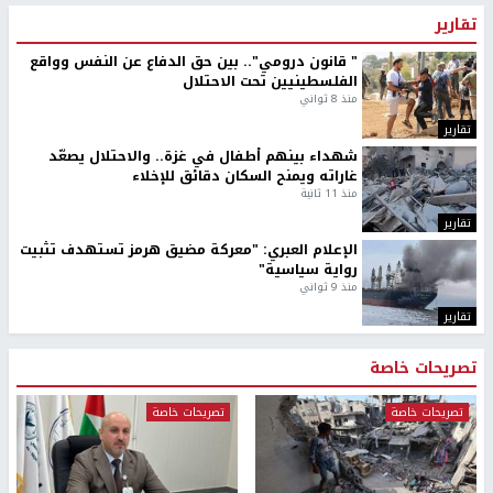
تقارير
" قانون درومي".. بين حق الدفاع عن النفس وواقع
الفلسطينيين تحت الاحتلال
منذ 8 ثواني
تقارير
شهداء بينهم أطفال في غزة.. والاحتلال يصعّد
غاراته ويمنح السكان دقائق للإخلاء
منذ 11 ثانية
تقارير
الإعلام العبري: "معركة مضيق هرمز تستهدف تثبيت
رواية سياسية"
منذ 9 ثواني
تقارير
تصريحات خاصة
تصريحات خاصة
تصريحات خاصة