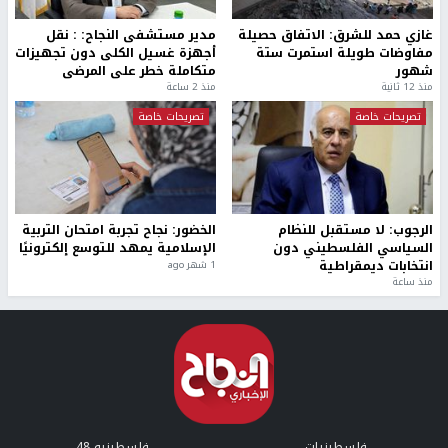
غازي حمد للشرق: الاتفاق حصيلة
مدير مستشفى النجاح: : نقل
مفاوضات طويلة استمرت ستة
أجهزة غسيل الكلى دون تجهيزات
شهور
متكاملة خطر على المرضى
منذ 12 ثانية
منذ 2 ساعة
تصريحات خاصة
تصريحات خاصة
الرجوب: لا مستقبل للنظام
الخضور: نجاح تجربة امتحان التربية
السياسي الفلسطيني دون
الإسلامية يمهد للتوسع إلكترونيًا
انتخابات ديمقراطية
1 شهر ago
منذ ساعة
فلسطينيات
فلسطينيو 48