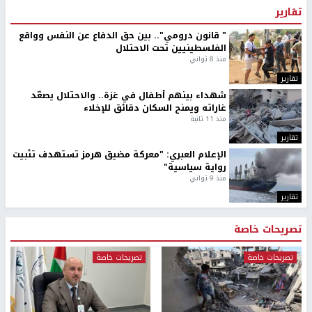
تقارير
" قانون درومي".. بين حق الدفاع عن النفس وواقع
الفلسطينيين تحت الاحتلال
منذ 8 ثواني
تقارير
شهداء بينهم أطفال في غزة.. والاحتلال يصعّد
غاراته ويمنح السكان دقائق للإخلاء
منذ 11 ثانية
تقارير
الإعلام العبري: "معركة مضيق هرمز تستهدف تثبيت
رواية سياسية"
منذ 9 ثواني
تقارير
تصريحات خاصة
تصريحات خاصة
تصريحات خاصة