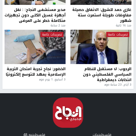
غازي حمد للشرق: الاتفاق حصيلة
مدير مستشفى النجاح: : نقل
مفاوضات طويلة استمرت ستة
أجهزة غسيل الكلى دون تجهيزات
شهور
متكاملة خطر على المرضى
منذ 16 ثانية
منذ 2 ساعة
تصريحات خاصة
تصريحات خاصة
الرجوب: لا مستقبل للنظام
الخضور: نجاح تجربة امتحان التربية
السياسي الفلسطيني دون
الإسلامية يمهد للتوسع إلكترونيًا
انتخابات ديمقراطية
3 أسابيع، 1 يوم ago
3 أيام، 23 ساعة ago
فلسطينيات
فلسطينيو 48