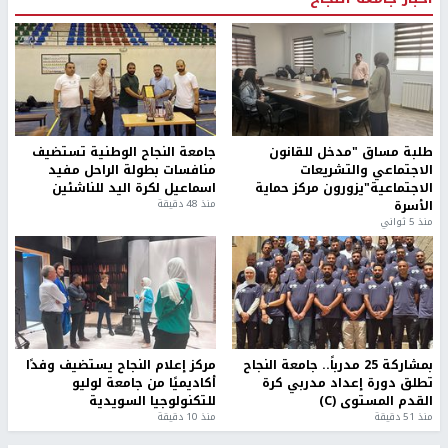
طلبة مساق "مدخل للقانون
جامعة النجاح الوطنية تستضيف
الاجتماعي والتشريعات
منافسات بطولة الراحل مفيد
الاجتماعية"يزورون مركز حماية
اسماعيل لكرة اليد للناشئين
الأسرة
منذ 48 دقيقة
منذ 5 ثواني
بمشاركة 25 مدرباً.. جامعة النجاح
مركز إعلام النجاح يستضيف وفدًا
تطلق دورة إعداد مدربي كرة
أكاديميًا من جامعة لوليو
القدم المستوى (C)
للتكنولوجيا السويدية
منذ 51 دقيقة
منذ 10 دقيقة