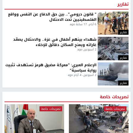
تقارير
" قانون درومي".. بين حق الدفاع عن النفس وواقع
الفلسطينيين تحت الاحتلال
6 أيام، 17 ساعة ago
تقارير
شهداء بينهم أطفال في غزة.. والاحتلال يصعّد
غاراته ويمنح السكان دقائق للإخلاء
2 أسبوعين ago
تقارير
الإعلام العبري: "معركة مضيق هرمز تستهدف تثبيت
رواية سياسية"
2 أسبوعين، 4 أيام ago
تقارير
تصريحات خاصة
تصريحات خاصة
تصريحات خاصة